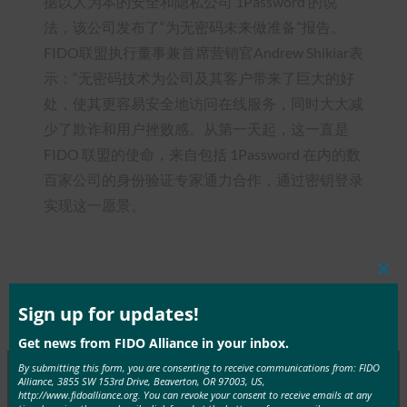
据以人为本的安全和隐私公司 1Password 的说
法，该公司发布了“为无密码未来做准备”报告。
FIDO联盟执行董事兼首席营销官Andrew Shikiar表
示：“无密码技术为公司及其客户带来了巨大的好
处，使其更容易安全地访问在线服务，同时大大减
少了欺诈和用户挫败感。从第一天起，这一直是
FIDO 联盟的使命，来自包括 1Password 在内的数
百家公司的身份验证专家通力合作，通过密钥登录
实现这一愿景。
Clos
this
mod
Sign up for updates!
Type:
FIDO in the News
Get news from FIDO Alliance in your inbox.
By submitting this form, you are consenting to receive communications from: FIDO
Alliance, 3855 SW 153rd Drive, Beaverton, OR 97003, US,
http://www.fidoalliance.org. You can revoke your consent to receive emails at any
MORE
FIDO IN THE NEWS