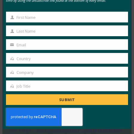
time by using the unsubscribe link found at the bottom of every email.
移动医疗智能：行为可以取代移动医疗设备上的密码
First Name
First
吗？
Name
Last Name
FIDO in the News
Last
19 6 月, 2017
Name
Email
mHealth Intelli…
Your
email
Country
Country
Read More →
健康数据管理：医疗保健提供商可以做些什么来应对
Company
Company
不断增加的安全漏洞？
Job Title
FIDO in the News
Job
19 6 月, 2017
Title
SUBMIT
FIDO Alliance的 …
Read More →
The Verge：如何在所有在线帐户上设置双因素身份