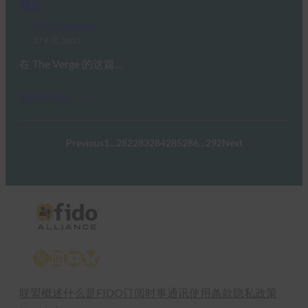
验证
FIDO in the News
17 6 月, 2017
在 The Verge 的这篇…
Read More →
Previous
1
…
282
283
284
285
286
…
292
Next
X
LinkedIn
YouTube
Bluesky
联盟概述
什么是FIDO
订阅时事通讯
使用条款
隐私政策