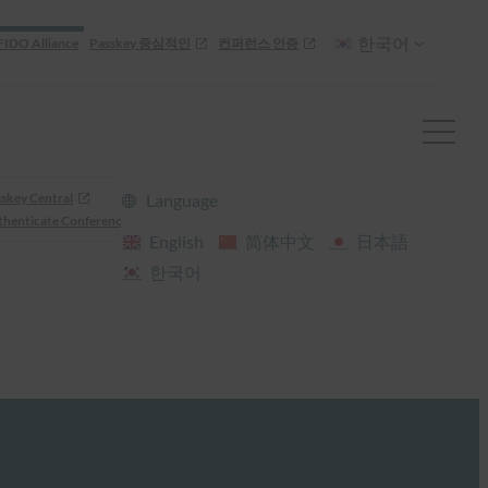
한국어
FIDO Alliance
Passkey 중심적인
컨퍼런스 인증
skey Central
Language
henticate Conference
English
简体中文
日本語
한국어