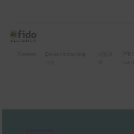
Passkeys
Device Onboarding
사양 개
FID
개요
요
Certi
FIDO in the News