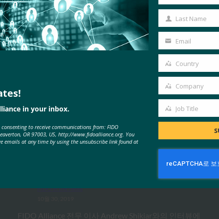
First
Name
Last Name
Last
Name
Email
Your
email
Country
Country
MORE
FIDO IN THE NEWS
Company
ates!
Company
liance in your inbox.
Job Title
Job
생체 인식 찾기: Money20/20: FIDO
e consenting to receive communications from: FIDO
Title
S
Beaverton, OR 97003, US, http://www.fidoalliance.org. You
CMO Andrew Shikiar가 2019년이
ve emails at any time by using the unsubscribe link found at
‘FIDO 플랫폼화’의 해인 이유를 설
명합니다. [Audio Interview]
FIDO in the News
10월 30, 2019
FIDO Alliance 전무 이사 Andrew Shikiar와의 인터뷰에