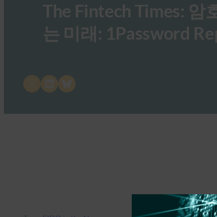
The Fintech Time
는 미래: 1Password Re
Share on X
Share on LinkedIn
Share on Bluesky