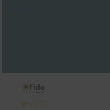
Read More →
X
LinkedIn
YouTube
Bluesky