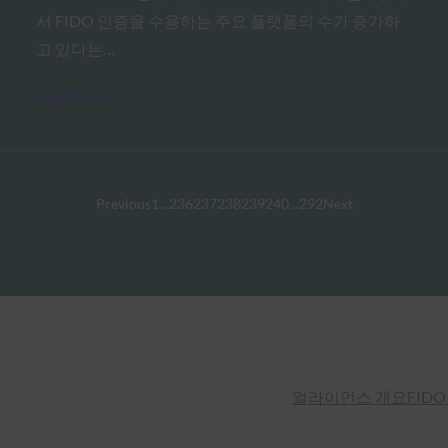
서 FIDO 인증을 수용하는 주요 플랫폼의 수가 증가하
고 있다는…
Read More →
Previous
1
…
236
237
238
239
240
…
292
Next
얼라이언스 개요
FIDO