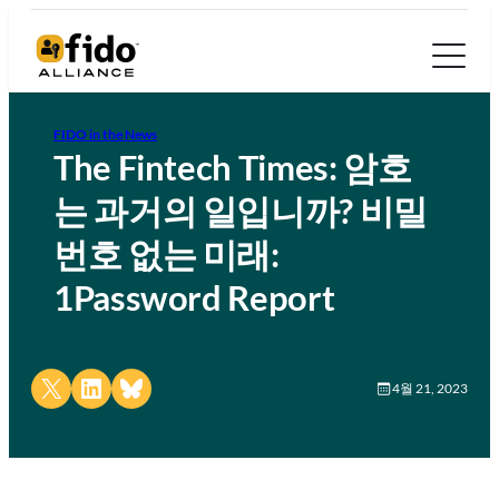
FIDO in the News
The Fintech Times: 암호
는 과거의 일입니까? 비밀
번호 없는 미래:
1Password Report
Share on X
Share on LinkedIn
Share on Bluesky
4월 21, 2023