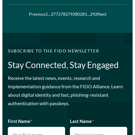
Previous
1
…
277
278
279
280
281
…
292
Next
SUBSCRIBE TO THE FIDO NEWSLETTER
Stay Connected, Stay Engaged
Receive the latest news, events, research and
implementation guidance from the FIDO Alliance. Learn
about digital identity and fast, phishing-resistant
authentication with passkeys.
First Name
*
Last Name
*