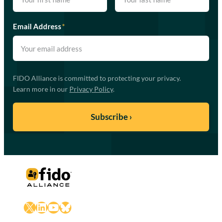
Email Address
*
FIDO Alliance is committed to protecting your privacy.
Learn more in our
Privacy Policy
.
X
LinkedIn
YouTube
Bluesky