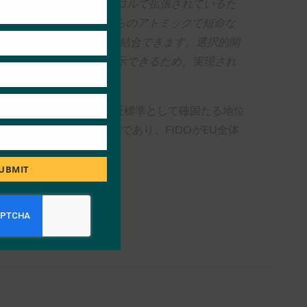
C 検証可能な資格情報登録プロトコルで拡張されているた
情報を登録できます。これらのアトミックで短命な
可能なプレゼンテーションに結合できます。選択的開
ライイング・パーティに提示できるため、実現され
たユースケースの実行可能な認証標準として確固たる地位
することは興味深いことであり、FIDOがEU全体
UBMIT