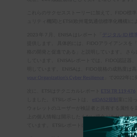
これらのサクセスストーリーに加えて、FIDO標準
ュリティ機関)とETSI(欧州電気通信標準化機構)
2023 年 7 月、ENISA はレポート「
デジタル ID 標
提供します。 具体的には、FIDOアライアンス
格の開発と促進である」と説明しています。 さらに、E
しています。 ENISAレポートでは、FIDO認証器
明しています。 ENISAは、FIDO規格の成熟度は
your Organization’s Cyber Resilience
」で2022年
次に、ETSIはテクニカルレポート
ETSI TR 119 476
しました。 ETSIレポートは、
eIDAS2規制
案に沿っ
ウォレットのユーザーが検証者と共有する属性を選
上の個人情報は開示したくない場合があります。 E
ています。 ETSIレポートには次のように記載さ