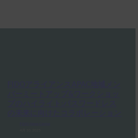
FIDOアライアンスAPAC地域メン
バーミートアップ&ワークショッ
プのハイライト:パスワードレス
の未来に向けたコラボレーション
FIDO News Center
4月 10, 2025