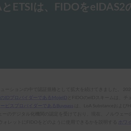
とETSIは、FIDOをeIDAS
Dソリューションの中で認証規格として拡大を続けてきました。 20
CのIDプロバイダーであるMojeID
とFIDOのeIDスキームは、
ビスプロバイダーであるBuypass
は、LoA Substanceおよ
ーのデジタル化機関の認定を受けており、現在、ノルウェーの医
UDIウォレットにFIDOをどのように使用できるかを説明する
ホワ