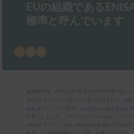
EUの組織であるENISA
標準と呼んでいます
Share on X
Share on LinkedIn
Share on Bluesky
過去数年間、FIDOはEU全域のeIDAS準拠のI
るeIDスキームの一部として導入されました
。NI
られ
ました。 その翌年、
ノルウェーのトラストサー
を導入しました。このソリューションは、ノルウェ
FIDOアライアンスは、eIDAS2規制案の下でE
現在、EUの認証規格として勢いを増しています。