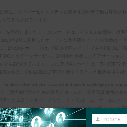
は最近、サイバーセキュリティと標準化の分野で最も尊敬されてい
によって参照されています。
準」
を発行しました。 このレポートは、デジタルID標準、標
を「2013年2月に発足したオープンな業界団体で、その使命は
NISAレポートでは、FIDO標準スイートであるFIDO2、FID
、FIDOメタデータサービス、証明書利用者によるアサーション、We
高いと結論付けています。 このENISAレポートは、EU-CERT
に発表された、2要素認証にFIDOを使用するという推奨事項を
「Analysis of selective disclosure and zero-knowledge proofs ap
て、選択的開示のための暗号スキームと、電子認証属性の潜在的
択できるようにすることです。 たとえば、ユーザーはレストラ
TSIレポートには、
ケント大学のDavid Chadwick
氏によって発
れています。
First Name
First