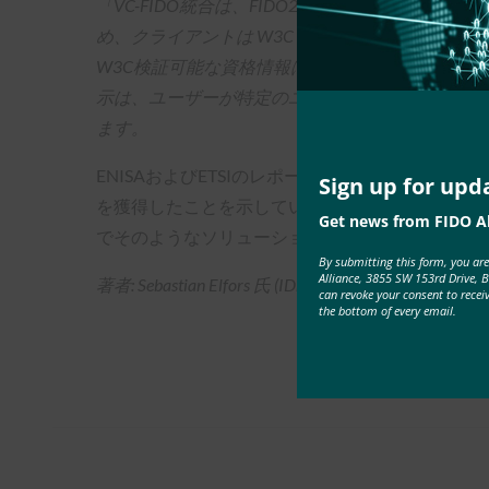
「VC-FIDO統合は、FIDO2規格のW3C WebA
め、クライアントは W3C 資格情報テンプレート
W3C検証可能な資格情報は、EUDIウォレットに
示は、ユーザーが特定のユースケースに必要なアト
ます。
ENISAおよびETSIのレポートにおけるこれらの
Sign up for upd
を獲得したことを示しています。 EUDIウォレ
Get news from FIDO Al
でそのようなソリューションに展開される可能性
By submitting this form, you ar
Alliance, 3855 SW 153rd Drive, 
著者: Sebastian Elfors 氏 (IDnow シニア アーキテクト
can revoke your consent to recei
the bottom of every email.