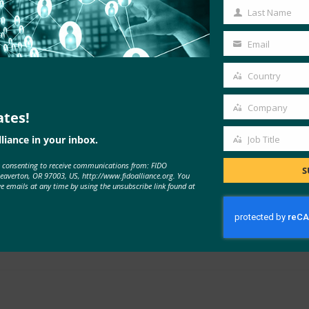
uthnプロトコルに基づいています。WebAuthn スタックは W3
Name
Last Name
Last
に基づいて、複数のアトミックで短命な W3C 検証可能な資格
Name
(一時的に)保存され、証明書利用者(検証者)に提示される検証
Email
Your
ミック属性に登録し、それらのアトミック(Q)EAAのみをリ
email
Country
Country
Company
顕著な言及は、FIDOがEUにおけるeIDAS2および規制され
ates!
Company
ットの実装と関連する大規模パイロットの継続的な開発をフォロー
liance in your inbox.
Job Title
Job
は非常に高いです。
e consenting to receive communications from: FIDO
Title
S
Beaverton, OR 97003, US, http://www.fidoalliance.org. You
)
ve emails at any time by using the unsubscribe link found at