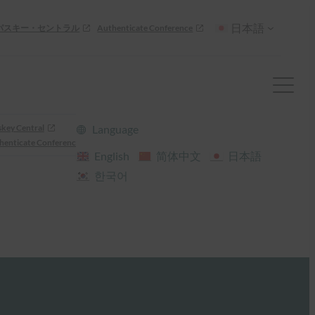
日本語
パスキー・セントラル
Authenticate Conference
skey Central
Language
henticate Conference
English
简体中文
日本語
한국어