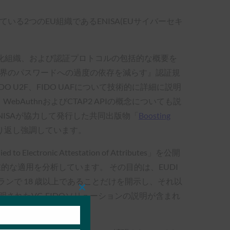
る2つのEU組織であるENISA(EUサイバーセキ
準化組織、および認証プロトコルの包括的な概要を
『世界のパスワードへの過度の依存を減らす』認証規
O U2F、FIDO UAFについて技術的に詳細に説明
bAuthnおよびCTAP2 APIの概念についても説
とENISAが協力して発行した共同出版物「
Boosting
繰り返し強調しています。
plied to Electronic Attestation of Attributes」を公開
な適用を分析しています。 その目的は、EUDI
ンで 18 歳以上であることだけを開示し、それ以
Close
明されたVC-FIDOソリューションの説明が含まれ
this
module