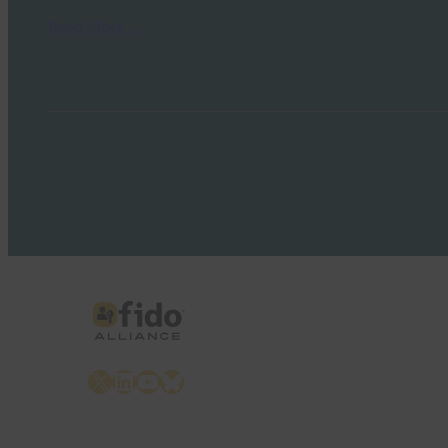
Read More →
X
LinkedIn
YouTube
Bluesky