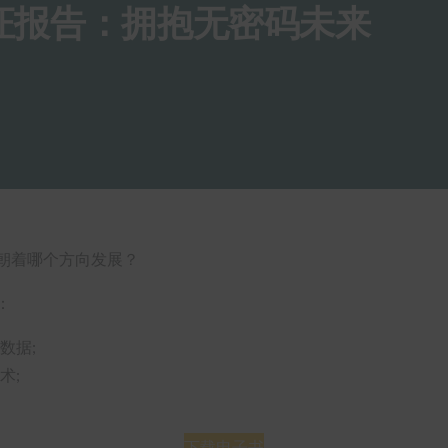
验证报告：拥抱无密码未来
朝着哪个方向发展？
：
数据;
术;
下载电子书