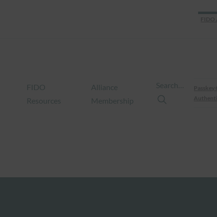
FIDO 
Search…
FIDO
Alliance
Passkey 
Authenti
Resources
Membership