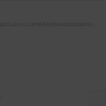
概述
什么是FIDO
订阅时事通讯
使用条款
隐私政策
媒体中心
语
)