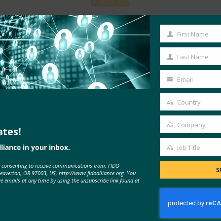
阅读新闻稿
First Name
First
Name
Last Name
Last
Name
Email
Your
email
Country
Country
Company
ates!
Company
liance in your inbox.
Job Title
Job
e consenting to receive communications from: FIDO
Title
S
Beaverton, OR 97003, US, http://www.fidoalliance.org. You
ve emails at any time by using the unsubscribe link found at
MORE
FIDO RESEARCH