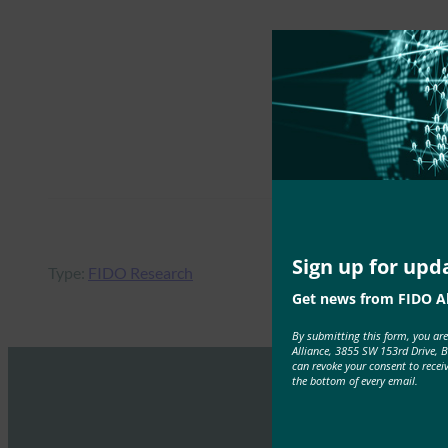
Sign up for upd
Type:
FIDO Research
Get news from FIDO Al
By submitting this form, you ar
Alliance, 3855 SW 153rd Drive, 
can revoke your consent to recei
the bottom of every email.