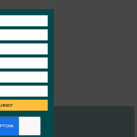
Close
this
module
UBMIT