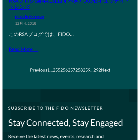
RSAブログ:新年に注目すべき7つのセキュリティ・
トレンド
FIDO in the News
12月 4, 2018
このRSAブログでは、FIDO…
Read More →
Previous
1
…
255
256
257
258
259
…
292
Next
SUBSCRIBE TO THE FIDO NEWSLETTER
Stay Connected, Stay Engaged
Receive the latest news, events, research and