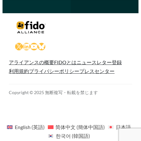
X
LinkedIn
YouTube
Bluesky
アライアンスの概要
FIDOとは
ニュースレター登録
利用規約
プライバシーポリシー
プレスセンター
Copyright © 2025 無断複写・転載を禁じます
English
(
英語
)
简体中文
(
簡体中国語
)
日本語
한국어
(
韓国語
)