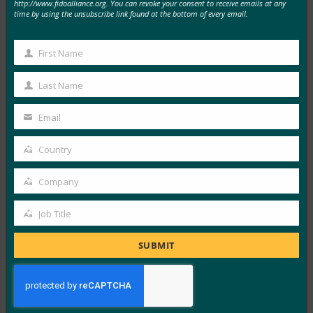
http://www.fidoalliance.org. You can revoke your consent to receive emails at any
MORE
FIDO IN THE NEWS
time by using the unsubscribe link found at the bottom of every email.
ComputerWeekly: Time to deploy strong
First Name
First
authentication, says FIDO
Name
Last Name
FIDO in the News
Last
1月 23, 2019
Name
Email
このComputerWeekl…
Your
email
Country
Read More →
Country
Threatpost: Threatpost Survey より: 2FA is Just
Company
Company
Fine, But Go Ahead and Kill SMS (2FA is Just Fine,
But Go Ahead and Kill SMS)
Job Title
Job
FIDO in the News
Title
SUBMIT
1月 16, 2019
2要素認証に関するThreat…
Read More →