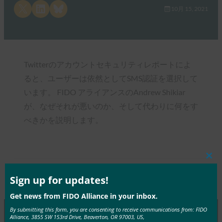
Share on X
Share on LinkedIn
Share on Bluesky
10月 15, 2021
Twitterのアカウントセキュリティレポートによ
ると、ユーザーは依然としてSMS認証を選択して
います。 FIDO アライアンスのAndrew Shikiar
が、なぜそれが悪いのか、そして代わりに何をす
べきかを説明します。
Clos
this
mod
Sign up for updates!
Type:
FIDO in the News
Get news from FIDO Alliance in your inbox.
By submitting this form, you are consenting to receive communications from: FIDO
Alliance, 3855 SW 153rd Drive, Beaverton, OR 97003, US,