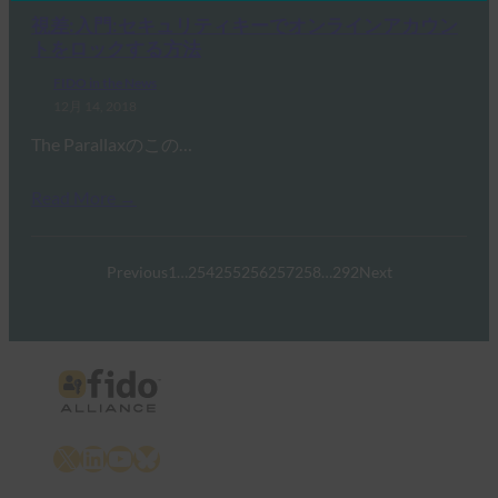
視差:入門:セキュリティキーでオンラインアカウン
トをロックする方法
FIDO in the News
12月 14, 2018
The Parallaxのこの…
Read More →
Previous
1
…
254
255
256
257
258
…
292
Next
X
LinkedIn
YouTube
Bluesky