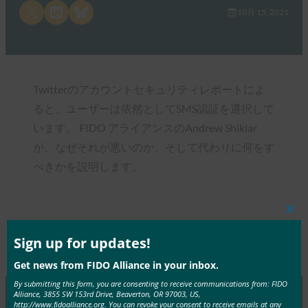
Share on X
Share on LinkedIn
Share on Bluesky
10月 15, 2021
Twitterのアカウントセキュリティレポートによ
ると、ユーザーは依然としてSMS認証を選択して
います。 FIDO アライアンスのAndrew Shikiar
が、なぜそれが悪いのか、そして代わりに何をす
べきかを説明します。
Clos
this
mod
Sign up for updates!
Type:
FIDO in the News
Get news from FIDO Alliance in your inbox.
By submitting this form, you are consenting to receive communications from: FIDO
Alliance, 3855 SW 153rd Drive, Beaverton, OR 97003, US,
http://www.fidoalliance.org. You can revoke your consent to receive emails at any