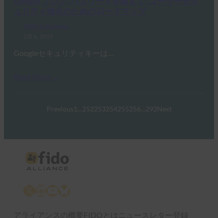
Google ブログ: パスワードを超えて: ユーザーセキ
ュリティ強化のためのロードマップ
FIDO in the News
2月 6, 2019
Googleセキュリティキーは…
Read More →
Previous
1
…
252
253
254
255
256
…
292
Next
X
LinkedIn
YouTube
Bluesky
アライアンスの概要
FIDOとは
ニュースレター登録