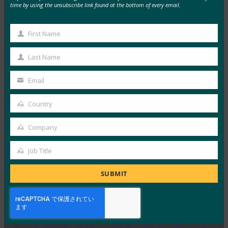
time by using the unsubscribe link found at the bottom of every email.
MORE
FIDO IN THE NEWS
First Name
9to5Google:Samsung Galaxy S10の一口:Bixbyボタ
First
ンの再マッピング、RIP通知LED、色など
Name
Last Name
Last
FIDO in the News
2月 20, 2019
Name
Email
Your
9to5Googleは、新しい…
email
Country
Country
Read More →
Company
TechTarget: GoogleのMark Risher氏:新しいタイプ
Company
の2FAは「ゲームチェンジャー」です
Job Title
Job
FIDO in the News
2月 6, 2019
Title
SUBMIT
Googleのアカウントセキュ…
Read More →