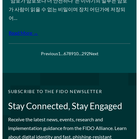
“암호가 암호보다 더 안전하다”는 이야기의 일부는 암호
가 사람이 읽을 수 없는 비밀이며 장치 어딘가에 저장되
어…
Read More →
Previous
1
…
6
7
8
9
10
…
292
Next
SUBSCRIBE TO THE FIDO NEWSLETTER
Stay Connected, Stay Engaged
Receive the latest news, events, research and
implementation guidance from the FIDO Alliance. Learn
about digital identity and fast, phishing-resistant