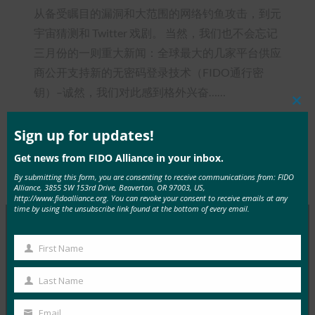
从备受瞩目的漏洞和大范围的网络钓鱼攻击，到元
宇宙猜测和 Twitter 戏剧。 当然，我们也不会忘记
三月份的一则重大新闻：全球最大的几家平台供应
商公开支持新的无密码登录技术（FIDO通行密
钥）–诚然，我们对此感到格外兴奋……
Clos
this
mod
Sign up for updates!
Get news from FIDO Alliance in your inbox.
Type:
FIDO in the News
By submitting this form, you are consenting to receive communications from: FIDO
Alliance, 3855 SW 153rd Drive, Beaverton, OR 97003, US,
http://www.fidoalliance.org. You can revoke your consent to receive emails at any
time by using the unsubscribe link found at the bottom of every email.
First Name
MORE
FIDO IN THE NEWS
First
Name
Last Name
InfoWorld：更好的身份验证：Go get ’em， FIDO
Last
Name
FIDO in the News
Email