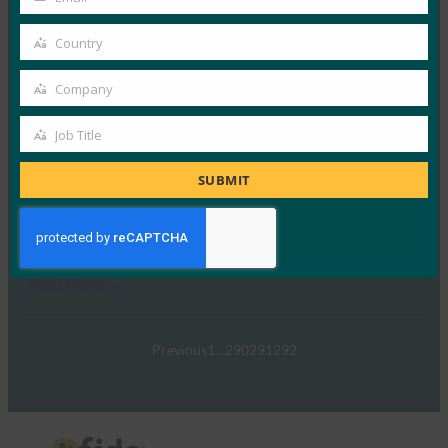
Your
5 1 月, 2017
email
Country
在 FIDO 的这一专题中，I…
Country
Company
Read More →
Company
TechTarget：FIDO身份验证标准可以发出密码传递
Job Title
Job
的信号
Title
SUBMIT
FIDO in the News
5 1 月, 2017
TechTarget 报告了随…
Read More →
Previous
1
…
290
291
292