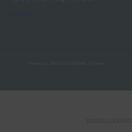
Read More →
Previous
1
…
280
281
282
283
284
…
292
Next
얼라이언스 개요
FIDO