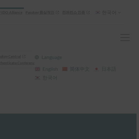
한국어
FIDO Alliance
Passkey 중심적인
컨퍼런스 인증
skey Central
Language
henticate Conference
English
简体中文
日本語
한국어