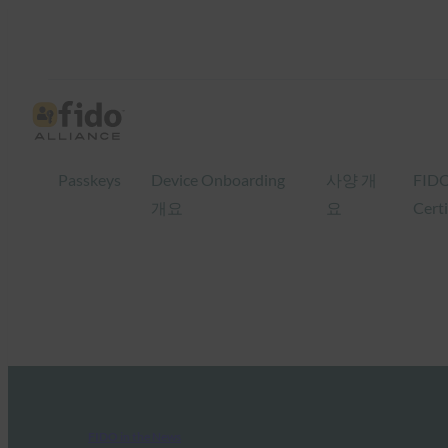
Passkeys
Device Onboarding
사양 개
FID
개요
요
Certi
FIDO in the News