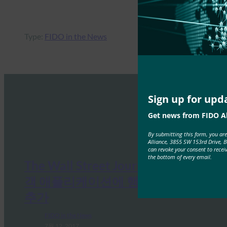
Type:
FIDO in the News
Sign up for upd
Get news from FIDO Al
By submitting this form, you ar
Alliance, 3855 SW 153rd Drive, 
can revoke your consent to recei
the bottom of every email.
The Wall Street Journal: Aetna, 고
객 애플리케이션에 행동 기반 보안
추가
FIDO in the News
7월 12, 2017