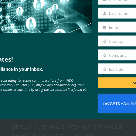
First
Name
Last Name
Last
Name
Email
Your
email
Country
Country
Company
ates!
Company
liance in your inbox.
Job Title
Job
MORE
FIDO IN THE NEWS
e consenting to receive communications from: FIDO
Title
S
Beaverton, OR 97003, US, http://www.fidoalliance.org. You
ve emails at any time by using the unsubscribe link found at
CSO: 아이덴티티 인터넷(IoI)
FIDO in the News
7월 10, 2017
IoT, 모빌리티, 클라우드 및 긴급한 보안 요구 사항으로
인해 모든 노드에는 신뢰할 수 있는 ID와…