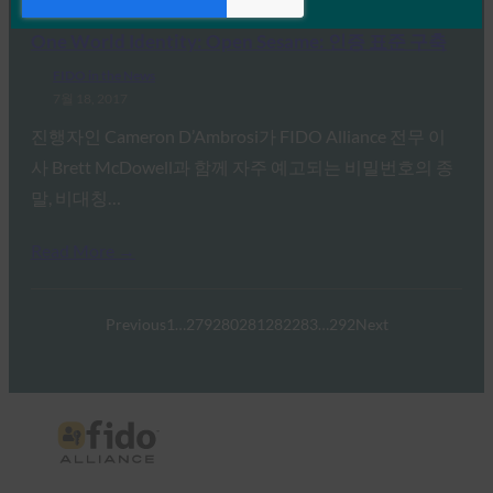
Read More →
One World Identity: Open Sesame: 인증 표준 구축
FIDO in the News
7월 18, 2017
진행자인 Cameron D’Ambrosi가 FIDO Alliance 전무 이
사 Brett McDowell과 함께 자주 예고되는 비밀번호의 종
말, 비대칭…
Read More →
Previous
1
…
279
280
281
282
283
…
292
Next