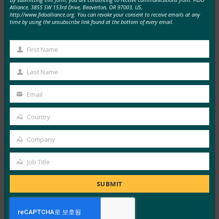
MakeUseOf: 이 새로운 로그인 사기(및 해킹으로부터
Alliance, 3855 SW 153rd Drive, Beaverton, OR 97003, US,
http://www.fidoalliance.org. You can revoke your consent to receive emails at any
자신을 보호하는 방법)를 조심하십시오.
time by using the unsubscribe link found at the bottom of every email.
FIDO in the News
7월 26, 2017
First Name
First
새로운 로그인 사기가 사용자를 강타함에 따라
Name
Last Name
MakeUseOf는 Facebook, Gmail, WordPress, GitHub 등
Last
을 포함하여 점점 더…
Name
Email
Your
Read More →
email
Country
Country
Take On Payments: FIDO, 인증의 끈을 다툭 치다
Company
FIDO in the News
Company
7월 25, 2017
Job Title
Job
애틀랜타 연방준비은행(Federal Reserve Bank of Atlanta)
Title
의 소매 결제 리스크 포럼(Retail Payments Risk Forum)이
SUBMIT
후원하는 Take…