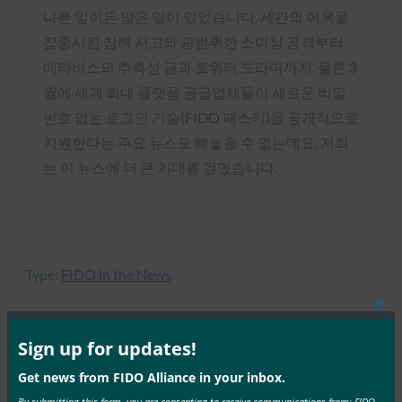
나쁜 일이든 많은 일이 있었습니다. 세간의 이목을
집중시킨 침해 사고와 광범위한 스미싱 공격부터
메타버스의 추측성 글과 트위터 드라마까지. 물론 3
월에 세계 최대 플랫폼 공급업체들이 새로운 비밀
번호 없는 로그인 기술(FIDO 패스키)을 공개적으로
지원한다는 주요 뉴스도 빼놓을 수 없는데요, 저희
는 이 뉴스에 더 큰 기대를 걸었습니다.
Type:
FIDO in the News
Clos
this
mod
Sign up for updates!
MORE
FIDO IN THE NEWS
Get news from FIDO Alliance in your inbox.
By submitting this form, you are consenting to receive communications from: FIDO