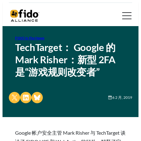
FIDO in the News
TechTarget： Google 的
Mark Risher：新型 2FA
是“游戏规则改变者”
Share on X
Share on LinkedIn
Share on Bluesky
6 2 月, 2019
Google 帐户安全主管 Mark Risher 与 TechTarget 谈