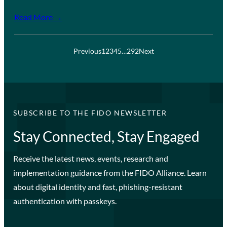
Read More →
Previous
1
2
3
4
5
…
292
Next
SUBSCRIBE TO THE FIDO NEWSLETTER
Stay Connected, Stay Engaged
Receive the latest news, events, research and
implementation guidance from the FIDO Alliance. Learn
about digital identity and fast, phishing-resistant
authentication with passkeys.