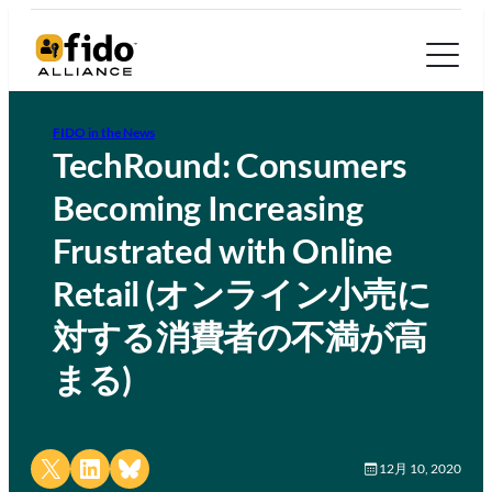
FIDO in the News
TechRound: Consumers
Becoming Increasing
Frustrated with Online
Retail (オンライン小売に
対する消費者の不満が高
まる)
Share on X
Share on LinkedIn
Share on Bluesky
12月 10, 2020