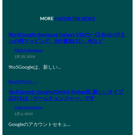
MORE
FIDO IN THE NEWS
9to5Google:Samsung Galaxy S10の一口:Bixbyボタ
ンの再マッピング、RIP通知LED、色など
FIDO in the News
2月 20, 2019
9to5Googleは、新しい…
Read More →
TechTarget: GoogleのMark Risher氏:新しいタイプ
の2FAは「ゲームチェンジャー」です
FIDO in the News
2月 6, 2019
Googleのアカウントセキュ…