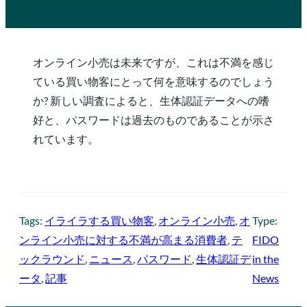
オンライン小売は未来ですが、これは不満を感じ
ている買い物客にとって何を意味するのでしょう
か? 新しい調査によると、生体認証データへの嗜
好と、パスワードは過去のものであることが示さ
れています。
Tags:
イライラする買い物客
, 
オンライン小売
, 
オ
Type:
ンライン小売に対する不満が高まる消費者
, 
テ
FIDO
ックラウンド
, 
ニュース
, 
パスワード
, 
生体認証デ
in the
ータ
, 
記事
News