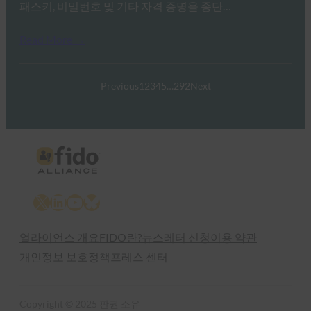
패스키, 비밀번호 및 기타 자격 증명을 종단…
Read More →
Previous
1
2
3
4
5
…
292
Next
X
LinkedIn
YouTube
Bluesky
얼라이언스 개요
FIDO란?
뉴스레터 신청
이용 약관
개인정보 보호정책
프레스 센터
Copyright © 2025 판권 소유