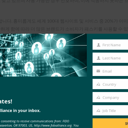
찾고 있으며 사용 가능한 경우 선호하며, 이에 적응하지 못하는 브
니다. 흥미롭게도 세계 100대 웹사이트 및 서비스 중 20%가 
하게 함에 따라 더 많은 브랜드가 소비자가 패스키를 사용할 수 있
것으로 예상되며, 우리는 브랜드와 소비자 모두가 이러한 변화를 이룰 
First Name
First
Name
Last Name
Last
Name
Email
Your
email
Country
Country
Company
ates!
Company
liance in your inbox.
Job Title
Job
e consenting to receive communications from: FIDO
Title
S
Beaverton, OR 97003, US, http://www.fidoalliance.org. You