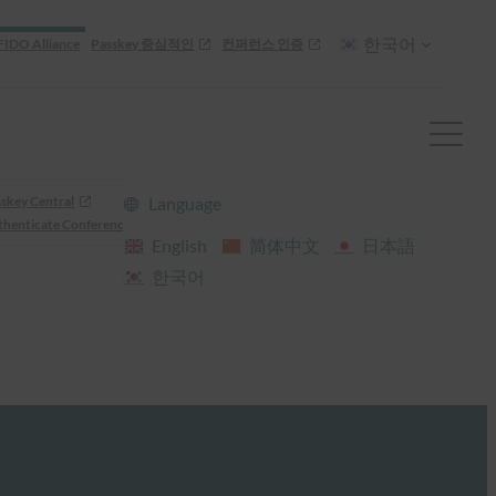
한국어
FIDO Alliance
Passkey 중심적인
컨퍼런스 인증
skey Central
Language
henticate Conference
English
简体中文
日本語
한국어