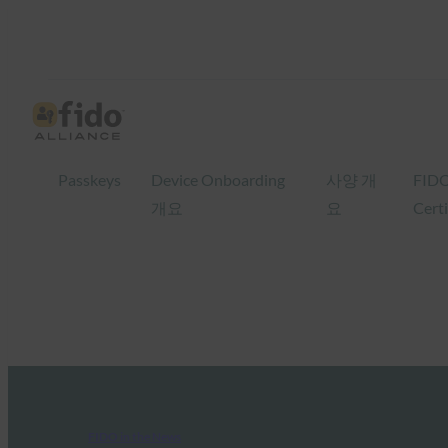
Passkeys
Device Onboarding
사양 개
FID
개요
요
Certi
FIDO in the News