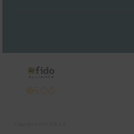
X
LinkedIn
YouTube
Bluesky
Copyright © 2025 판권 소유