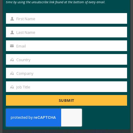
time by using the unsubscribe link found at the bottom of every email.
MORE
FIDO IN THE NEWS
インテリジェント CISO: HID が次世代 FIDO ハード
First Name
First
ウェアと大規模な一元管理を発表
Name
Last Name
FIDO in the News
Last
8月 12, 2025
Name
Email
Your
信頼できる ID およびアクセ…
email
Country
Country
Read More →
Company
MobileIDWorld: Google Chrome はパスワードの自
Company
動入力に生体認証を義務付けてセキュリティを強化
Job Title
Job
FIDO in the News
8月 1, 2025
Title
SUBMIT
Google は、Chrome…
Read More →
9to5Mac: Apple @ Work: パスキーの移植性がつい