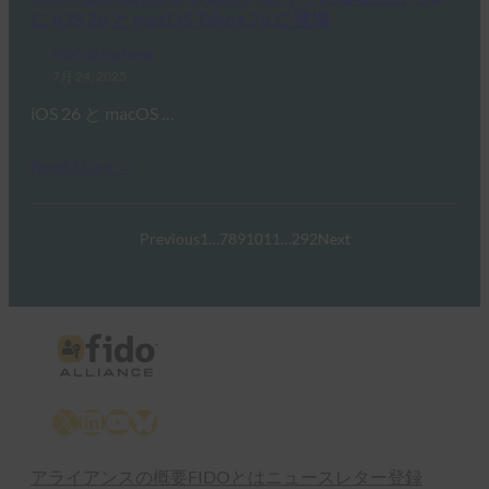
に iOS 26 と macOS Tahoe 26 に登場
FIDO in the News
7月 24, 2025
iOS 26 と macOS …
Read More →
Previous
1
…
7
8
9
10
11
…
292
Next
X
LinkedIn
YouTube
Bluesky
アライアンスの概要
FIDOとは
ニュースレター登録