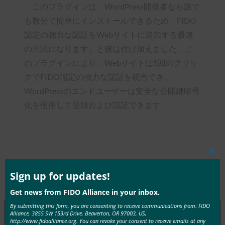
「このプラグインは、WordPress開発者なら誰で
も数分で簡単にインストールできるため、FIDO
認定の強力な認証をWebサイトに追加する最速
の方法になります」と彼は付け加えました。 こ
のプラグインにより、Webサイトは5回のクリッ
クでFIDO認定の強力な認証を統合でき、
WordPressのエンドユーザーは安全な公開鍵暗号
化を使用して登録および認証できます。
Clos
Tags:
ログイン 新しいパスワードレス認
Type:
FIDO in
this
mod
Sign up for updates!
証WordPressプラグイン
the News
Get news from FIDO Alliance in your inbox.
By submitting this form, you are consenting to receive communications from: FIDO
Alliance, 3855 SW 153rd Drive, Beaverton, OR 97003, US,
http://www.fidoalliance.org. You can revoke your consent to receive emails at any