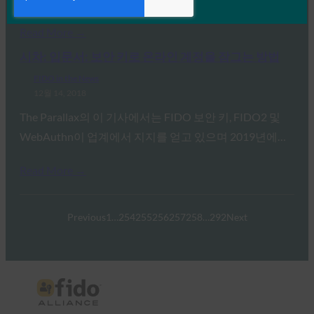
Read More →
시차: 입문서: 보안 키로 온라인 계정을 잠그는 방법
FIDO in the News
12월 14, 2018
The Parallax의 이 기사에서는 FIDO 보안 키, FIDO2 및
WebAuthn이 업계에서 지지를 얻고 있으며 2019년에…
Read More →
Previous
1
…
254
255
256
257
258
…
292
Next