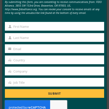
By submitting this form, you are consenting to receive communications from: FIDO
MORE
FIDO IN THE NEWS
Alliance, 3855 SW 153rd Drive, Beaverton, OR 97003, US,
http://www.fidoalliance.org. You can revoke your consent to receive emails at any
time by using the unsubscribe link found at the bottom of every email.
ComputerWeekly: FIDO는 강력한 인증을 배포해야
할 때라고 말합니다.
First Name
FIDO in the News
First
1월 23, 2019
Name
Last Name
Last
이 ComputerWeekly 기사에서 FIDO Alliance CMO인
Name
Andrew Shikiar는 암호에 대한 의존도를 줄이는 데 필요
Email
Your
한 도구를…
email
Country
Country
Read More →
Company
Company
Threatpost : Threatpost 설문 조사 말한다 : 2FA는 괜
찮지 만 계속해서 SMS를 죽이십시오
Job Title
Job
FIDO in the News
Title
SUBMIT
1월 16, 2019
2단계 인증에 대한 Threatpost 설문 조사에서 응답자의
57%는 FIDO 보안 키와 같은 하드웨어 토큰이 두…