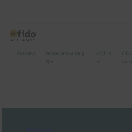
Passkeys
Device Onboarding
사양 개
FID
개요
요
Certi
FIDO in the News