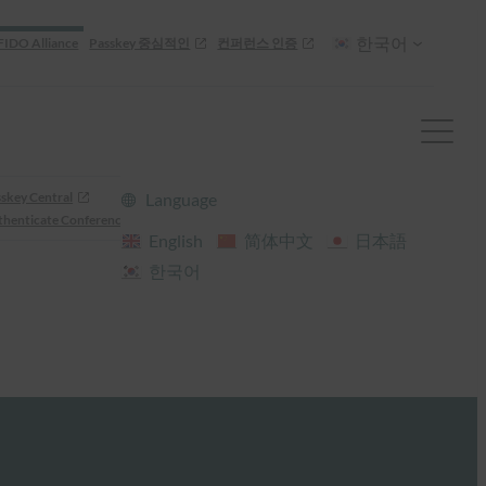
한국어
FIDO Alliance
Passkey 중심적인
컨퍼런스 인증
skey Central
Language
henticate Conference
English
简体中文
日本語
한국어