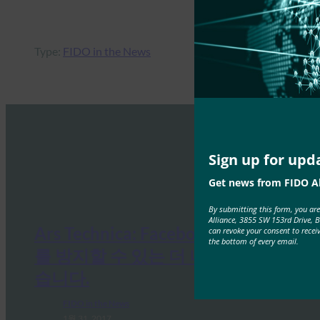
Type:
FIDO in the News
Sign up for upd
Get news from FIDO Al
By submitting this form, you ar
Alliance, 3855 SW 153rd Drive, 
Ars Technica: Facebook 계정 탈취
can revoke your consent to recei
the bottom of every email.
를 방지할 수 있는 더 나은 방법이 있
습니다.
FIDO in the News
1월 31, 2017