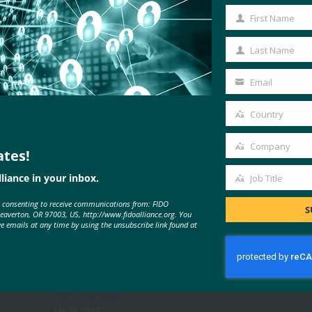
First Name
First
Name
Last Name
Last
Name
Email
Your
email
Country
Country
Company
ates!
Company
MORE
FIDO IN THE NEWS
liance in your inbox.
Job Title
Job
e consenting to receive communications from: FIDO
Title
S
Beaverton, OR 97003, US, http://www.fidoalliance.org. You
American Banker: 은행이
ve emails at any time by using the unsubscribe link found at
Facebook에서 보안 키 페이지를 가
져오는 것을 고려해야 하는 이유
FIDO in the News
1월 31, 2017