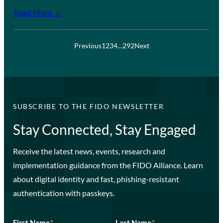
Read More →
Previous
1
2
3
4
…
292
Next
SUBSCRIBE TO THE FIDO NEWSLETTER
Stay Connected, Stay Engaged
Receive the latest news, events, research and
implementation guidance from the FIDO Alliance. Learn
about digital identity and fast, phishing-resistant
authentication with passkeys.
First Name
*
Last Name
*