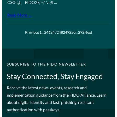
CSO は、FIDO2がインタ…
Read More →
Previous
1
…
246
247
248
249
250
…
292
Next
SUBSCRIBE TO THE FIDO NEWSLETTER
Stay Connected, Stay Engaged
Receive the latest news, events, research and
implementation guidance from the FIDO Alliance. Learn
about digital identity and fast, phishing-resistant
authentication with passkeys.