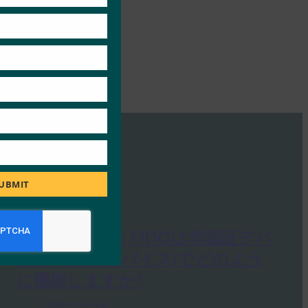
UBMIT
Brian Madden: FIDOは非認証デバ
イス(Apple デバイス)でどのよう
に機能しますか?
FIDO in the News