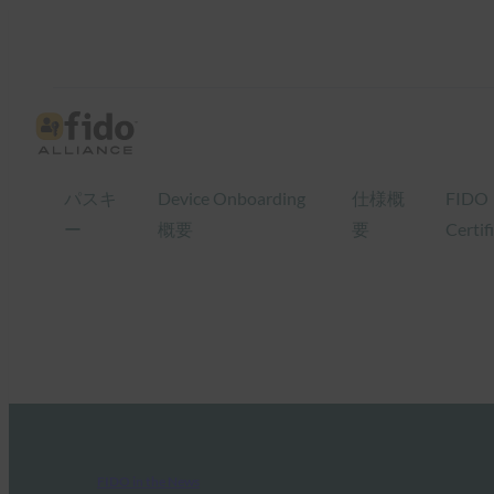
パスキ
Device Onboarding
仕様概
FIDO
ー
概要
要
Certif
FIDO in the News