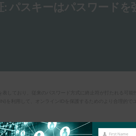
全な認証: パスキーはパスワード
ており、従来のパスワード方式に終止符が打たれる可能性がある。 Ap
PIN)を利用して、オンラインIDを保護するためのより合理的
First Name