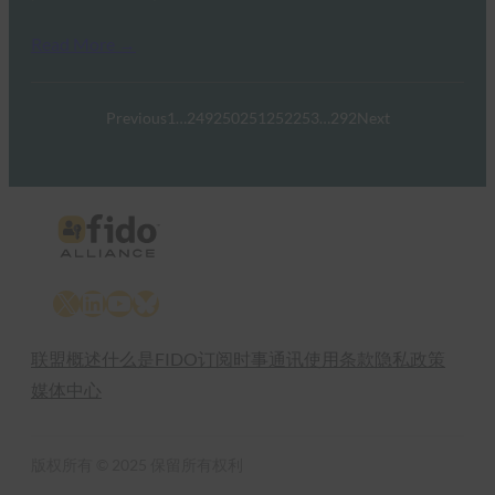
Read More →
Previous
1
…
249
250
251
252
253
…
292
Next
X
LinkedIn
YouTube
Bluesky
联盟概述
什么是FIDO
订阅时事通讯
使用条款
隐私政策
媒体中心
版权所有 © 2025 保留所有权利