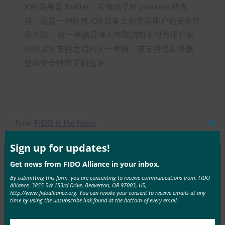
X 的前身是 Twitter，它推出了对 passkeys 的支
持，这是一种针对 iOS 设备上的美国用户的安全登
录方法。 这一举措是继去年取消对非付费用户的
SMS 2FA 支持之后的又一举措，该支持曾因降低
整体安全性而受到批评。
Type:
FIDO in the News
Clos
this
mod
Sign up for updates!
Get news from FIDO Alliance in your inbox.
MORE
FIDO IN THE NEWS
By submitting this form, you are consenting to receive communications from: FIDO
Alliance, 3855 SW 153rd Drive, Beaverton, OR 97003, US,
http://www.fidoalliance.org. You can revoke your consent to receive emails at any
Venturebeat：Firefox 66 为 Windows Hello 带来了
time by using the unsubscribe link found at the bottom of every email.
Web 身份验证 API 支持