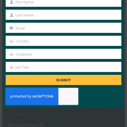
FIDO in the News
First Name
First
19 3 月, 2019
Name
Last Name
WebAuthn 对 Wind…
Last
Name
Email
Read More →
Your
email
PC World：WebAuthn：您需要了解的有关无密码
Country
Country
Web 未来的信息
Company
FIDO in the News
Company
7 3 月, 2019
Job Title
Job
在这篇专题文章中，PC Wor…
Title
SUBMIT
Read More →
VentureBeat：W3C 批准 WebAuthn 作为免密码登
录的 Web 标准
FIDO in the News
4 3 月, 2019
据 VentureBeat 报…