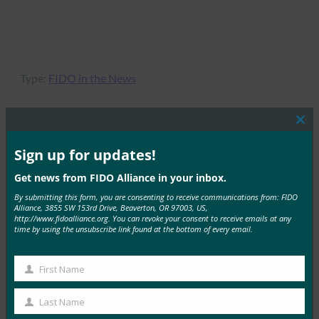
Type:
FIDO in the News
Clos
this
mod
Sign up for updates!
MORE
FIDO IN THE NEWS
Get news from FIDO Alliance in your inbox.
9to5Google：三星 Galaxy S10 花絮：Bixby 按钮重
By submitting this form, you are consenting to receive communications from: FIDO
新映射、RIP 通知 LED、颜色等
Alliance, 3855 SW 153rd Drive, Beaverton, OR 97003, US,
http://www.fidoalliance.org. You can revoke your consent to receive emails at any
FIDO in the News
time by using the unsubscribe link found at the bottom of every email.
20 2 月, 2019
9to5Google 强调，新…
First Name
First
Name
Read More →
Last Name
Last