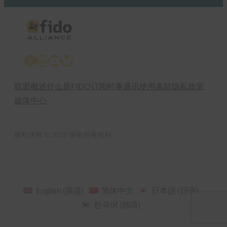
X
LinkedIn
YouTube
Bluesky
联盟概述
什么是FIDO
订阅时事通讯
使用条款
隐私政策
媒体中心
版权所有 © 2025 保留所有权利
English
(
英语
)
简体中文
日本語
(
日语
)
한국어
(
韩语
)