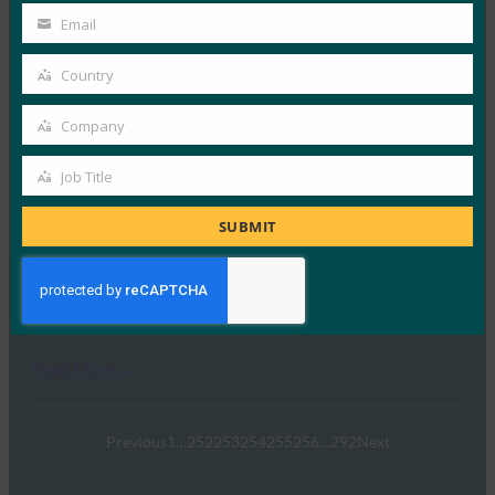
TechTarget： Google 的 Mark Risher：新型 2FA 是
Name
Email
“游戏规则改变者”
Your
email
FIDO in the News
Country
Country
6 2 月, 2019
Company
Google 帐户安全主管 M…
Company
Job Title
Read More →
Job
Google 博客：超越密码：增强用户安全性的路线图
Title
SUBMIT
FIDO in the News
6 2 月, 2019
据 Google 博客报道，F…
Read More →
Previous
1
…
252
253
254
255
256
…
292
Next