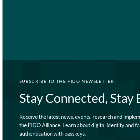
SUBSCRIBE TO THE FIDO NEWSLETTER
Stay Connected, Stay
Receive the latest news, events, research and imple
the FIDO Alliance. Learn about digital identity and fa
authentication with passkeys.