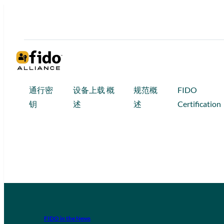
通行密
设备上载 概
规范概
FIDO
钥
述
述
Certification
FIDO in the News