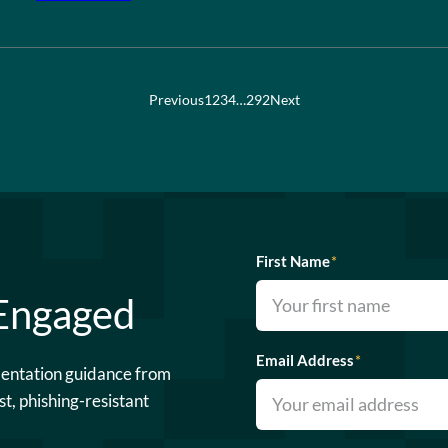
Previous
1
2
3
4
…
292
Next
First Name
*
 Engaged
Email Address
*
mentation guidance from
st, phishing-resistant