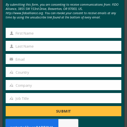
By submitting this form, you are consenting to receive communications from: FIDO
PC Mag: 장치를 분실하고 계정을 잃어버리시겠습니
Alliance, 3855 SW 153rd Drive, Beaverton, OR 97003, US,
까? 패스키를 백업하는 경우에는 그렇지 않습니다.
http://www.fidoalliance.org. You can revoke your consent to receive emails at any
time by using the unsubscribe link found at the bottom of every email.
FIDO in the News
9월 4, 2025
First Name
First
패스키는 기기에 연결되어 있기 때문에 비밀번호보다 더
Name
안전하지만 휴대전화를 분실하면 어떻게 될까요? 비결은
Last Name
Last
애초에 패스키를…
Name
Email
Your
Read More →
email
Country
Country
Wired: 패스키 작동 방식 및 사용 방법
Company
FIDO in the News
Company
9월 3, 2025
Job Title
패스키는 비밀번호 없는 미래를 만들고자 합니다. 다음은
Job
그것들이 무엇인지, 그리고 어떻게 사용할 수 있는지입니
Title
SUBMIT
다. 비밀번호는…