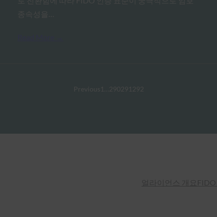
로 전환함에 따라 FIDO 인증 표준이 궁극적으로 암호
종속성을…
Read More →
Previous
1
…
290
291
292
얼라이언스 개요
FIDO