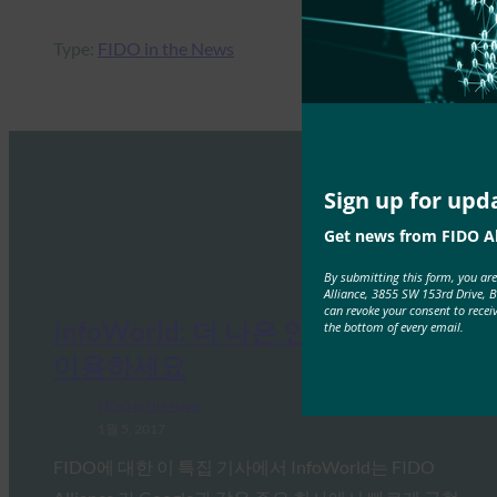
Type:
FIDO in the News
Sign up for upd
Get news from FIDO Al
By submitting this form, you ar
Alliance, 3855 SW 153rd Drive, 
can revoke your consent to recei
InfoWorld: 더 나은 인증: FIDO를
the bottom of every email.
이용하세요
FIDO in the News
1월 5, 2017
FIDO에 대한 이 특집 기사에서 InfoWorld는 FIDO