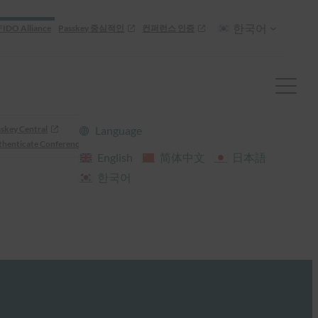
한국어
FIDO Alliance
Passkey 중심적인
컨퍼런스 인증
skey Central
Language
henticate Conference
English
简体中文
日本語
한국어