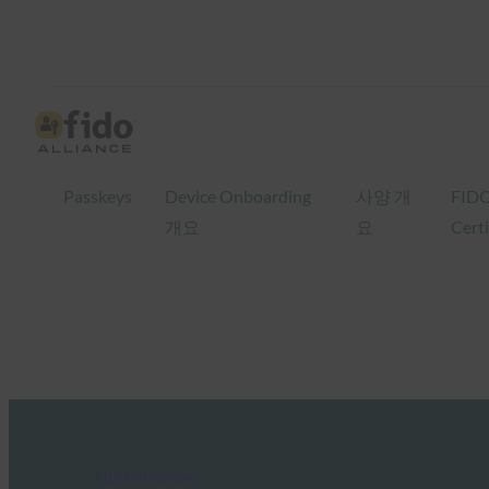
Passkeys
Device Onboarding
사양 개
FID
개요
요
Certi
FIDO in the News