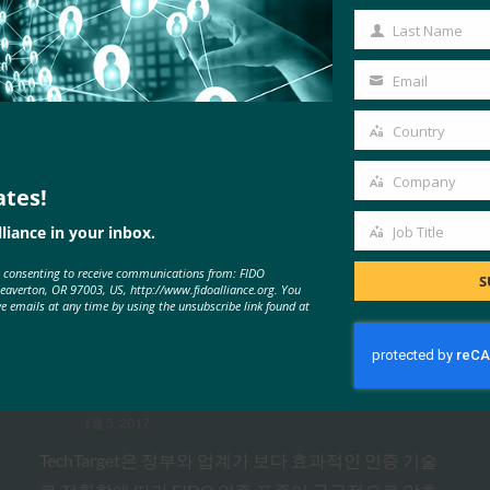
Name
Last Name
Last
Name
Email
Your
email
Country
Country
Company
ates!
Company
liance in your inbox.
MORE
FIDO IN THE NEWS
Job Title
Job
e consenting to receive communications from: FIDO
Title
S
Beaverton, OR 97003, US, http://www.fidoalliance.org. You
ve emails at any time by using the unsubscribe link found at
TechTarget: FIDO 인증 표준은 암호
전달을 나타낼 수 있습니다.
FIDO in the News
1월 5, 2017
TechTarget은 정부와 업계가 보다 효과적인 인증 기술