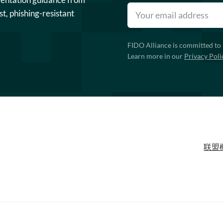
st, phishing-resistant
FIDO Alliance is committed to 
Learn more in our
Privacy Poli
联盟