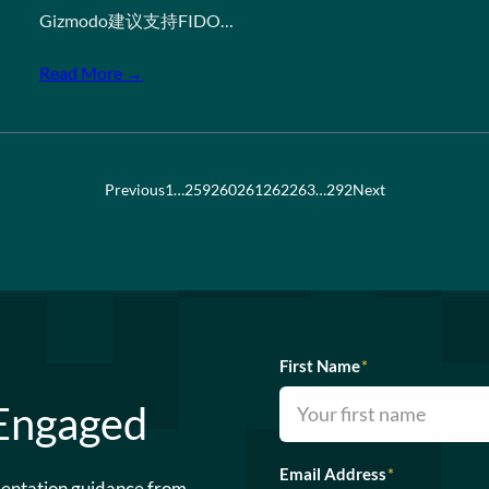
Gizmodo建议支持FIDO…
Read More →
Previous
1
…
259
260
261
262
263
…
292
Next
First Name
*
 Engaged
Email Address
*
mentation guidance from