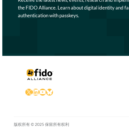
the FIDO Alliance. Learn about digital identity and fa
authentication with passkeys.
X
LinkedIn
YouTube
Bluesky
版权所有 © 2025 保留所有权利