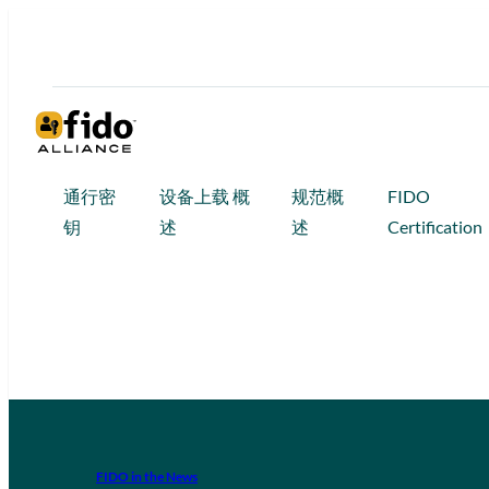
通行密
设备上载 概
规范概
FIDO
钥
述
述
Certification
FIDO in the News