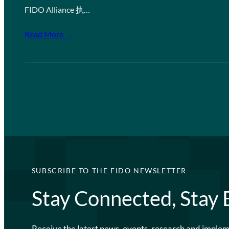
FIDO Alliance 执…
Read More →
SUBSCRIBE TO THE FIDO NEWSLETTER
Stay Connected, Stay
Receive the latest news, events, research and imple