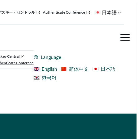
日本語
パスキー・セントラル
Authenticate Conference
skey Central
Language
henticate Conference
English
简体中文
日本語
한국어