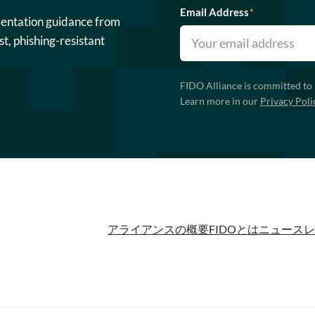
Email Address
*
mentation guidance from
st, phishing-resistant
FIDO Alliance is committed to 
Learn more in our
Privacy Poli
アライアンスの概要
FIDOとは
ニュースレ