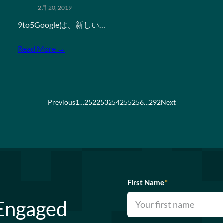
2月 20, 2019
9to5Googleは、新しい…
Read More →
Previous
1
…
252
253
254
255
256
…
292
Next
First Name
*
 Engaged