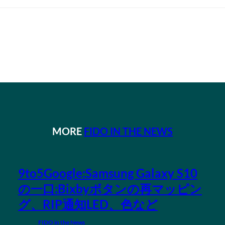
MORE
FIDO IN THE NEWS
9to5Google:Samsung Galaxy S10
の一口:Bixbyボタンの再マッピン
グ、RIP通知LED、色など
FIDO in the News