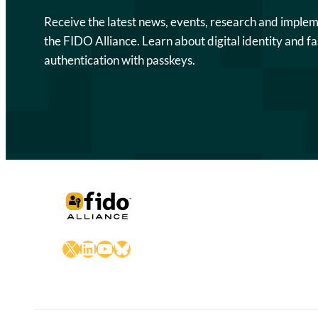
Receive the latest news, events, research and imple
the FIDO Alliance. Learn about digital identity and fa
authentication with passkeys.
X
LinkedIn
YouTube
Bluesky