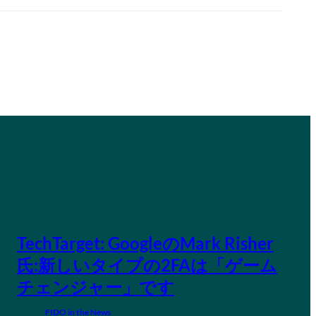
TechTarget: GoogleのMark Risher
氏:新しいタイプの2FAは「ゲーム
チェンジャー」です
FIDO in the News