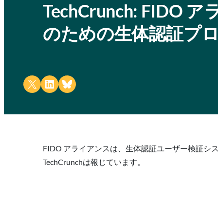
TechCrunch: F
のための生体認証プ
Share on X
Share on LinkedIn
Share on Bluesky
FIDO アライアンスは、生体認証ユーザー検証
TechCrunchは報じています。