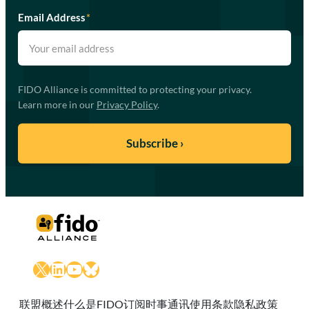
Email Address
*
FIDO Alliance is committed to protecting your privacy.
Learn more in our
Privacy Policy
.
X
LinkedIn
YouTube
Bluesky
联盟概述
什么是FIDO
订阅时事通讯
使用条款
隐私政策