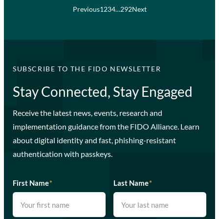
Previous
1
2
3
4
…
292
Next
SUBSCRIBE TO THE FIDO NEWSLETTER
Stay Connected, Stay Engaged
Receive the latest news, events, research and
implementation guidance from the FIDO Alliance. Learn
about digital identity and fast, phishing-resistant
authentication with passkeys.
First Name
*
Last Name
*