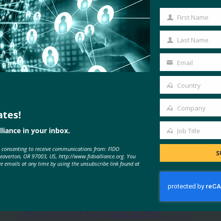
First Name
First
Name
Last Name
Last
Name
Email
Your
email
Country
Country
Company
ates!
Company
liance in your inbox.
Job Title
Job
e consenting to receive communications from: FIDO
Title
S
Beaverton, OR 97003, US, http://www.fidoalliance.org. You
ve emails at any time by using the unsubscribe link found at
MORE
FIDO IN THE NEWS
TechTarget:FIDO認証規格がパス