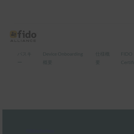
パスキ
Device Onboarding
仕様概
FIDO
ー
概要
要
Certif
FIDO in the News