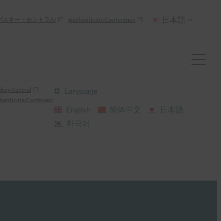
日本語
パスキー・セントラル
Authenticate Conference
skey Central
Language
henticate Conference
English
简体中文
日本語
한국어