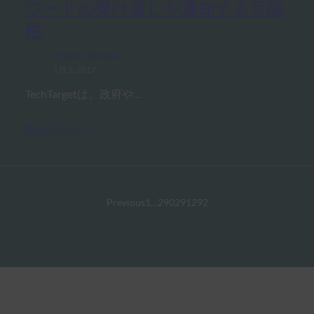
ワードの受け渡しを通知する可能
性
FIDO in the News
1月 5, 2017
TechTargetは、政府や…
Read More →
Previous
1
…
290
291
292