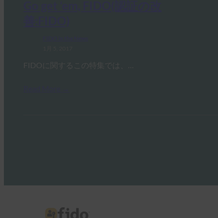
Go get ‘em, FIDO(認証の改
善:FIDO)
FIDO in the News
1月 5, 2017
FIDOに関するこの特集では、…
Read More →