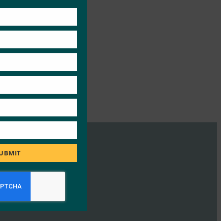
this
module
UBMIT