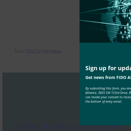
Type:
FIDO in the News
Sign up for upd
Get news from FIDO Al
By submitting this form, you ar
Alliance, 3855 SW 153rd Drive, 
can revoke your consent to recei
the bottom of every email.
InfoWorld: Better authentication: