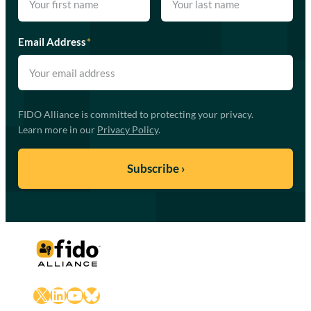
Email Address
*
FIDO Alliance is committed to protecting your privacy.
Learn more in our
Privacy Policy
.
X
LinkedIn
YouTube
Bluesky