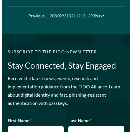
Previous
1
…
208
209
210
211
212
…
292
Next
SUBSCRIBE TO THE FIDO NEWSLETTER
Stay Connected, Stay Engaged
Receive the latest news, events, research and
implementation guidance from the FIDO Alliance. Learn
about digital identity and fast, phishing-resistant
authentication with passkeys.
First Name
*
Last Name
*