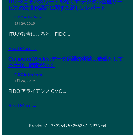
ITU:今こそパスワードをなくす:デジタル金融サー
ビスの次世代認証に関する新しいレポート
FIDO in the News
1月 29, 2019
ITUの報告によると、FIDO…
Read More →
ComputerWeekly:データ保護の実践は依然として
不十分、調査が示す
FIDO in the News
1月 28, 2019
FIDO アライアンス CMO…
Read More →
Previous
1
…
253
254
255
256
257
…
292
Next