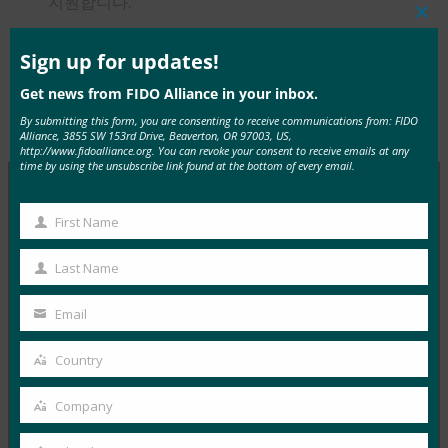
지원합니다.
Clos
this
mod
Sign up for updates!
Get news from FIDO Alliance in your inbox.
Type:
FIDO in the News
By submitting this form, you are consenting to receive communications from: FIDO
Alliance, 3855 SW 153rd Drive, Beaverton, OR 97003, US,
http://www.fidoalliance.org. You can revoke your consent to receive emails at any
time by using the unsubscribe link found at the bottom of every email.
First Name
MORE
FIDO IN THE NEWS
First
Name
Last Name
생체 인식 업데이트: 생체 인식에 대한 신뢰를 구축하
Last
기 위해 베트남 은행은 FIDO 패스키를 채택해야 합니
Name
Email
다.
Your
FIDO in the News
email
Country
Country
9월 22, 2025
VinCSS 는 베트남 은행 앱의 인증 경험에 대한 업계 최초
Company
Company
의 보고서를 발표했으며, 이는 베트남 은행…