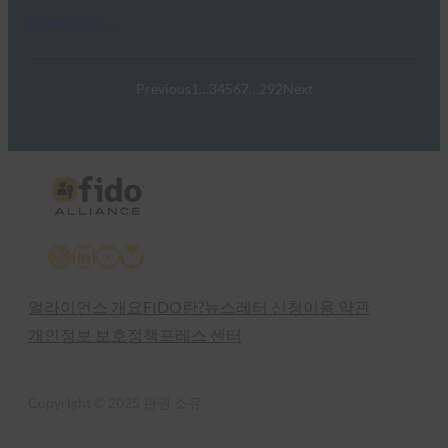
Read More →
Previous
1
…
3
4
5
6
7
…
292
Next
X
LinkedIn
YouTube
Bluesky
얼라이언스 개요
FIDO란?
뉴스레터 신청
이용 약관
개인정보 보호정책
프레스 센터
Copyright © 2025 판권 소유