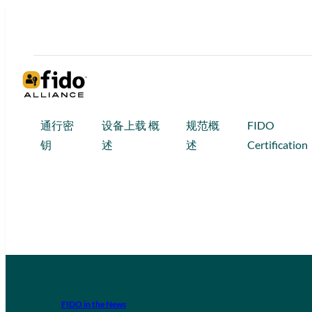
通行密
设备上载 概
规范概
FIDO
钥
述
述
Certification
FIDO in the News