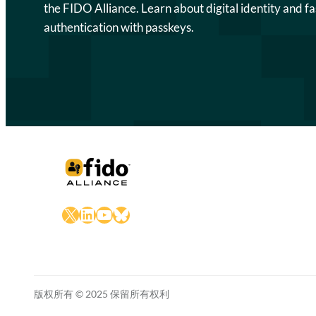
the FIDO Alliance. Learn about digital identity and fa
authentication with passkeys.
X
LinkedIn
YouTube
Bluesky
版权所有 © 2025 保留所有权利