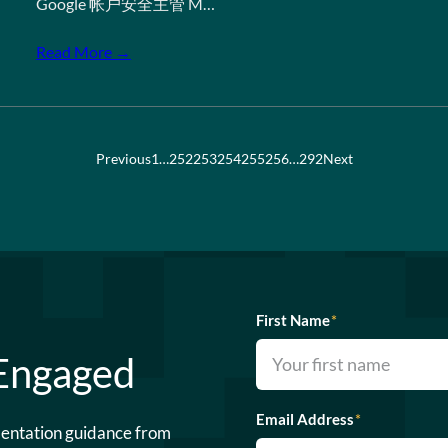
Google 帐户安全主管 M…
Read More →
Previous
1
…
252
253
254
255
256
…
292
Next
First Name
*
 Engaged
Email Address
*
mentation guidance from