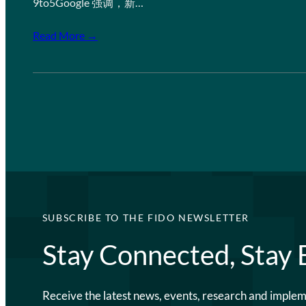
9to5Google 强调，新…
Read More →
SUBSCRIBE TO THE FIDO NEWSLETTER
Stay Connected, Stay
Receive the latest news, events, research and imple