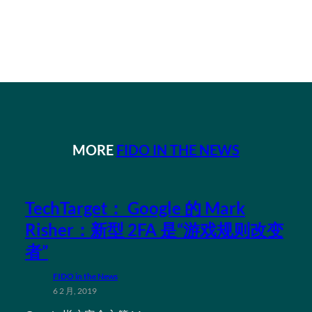
MORE
FIDO IN THE NEWS
TechTarget： Google 的 Mark
Risher：新型 2FA 是“游戏规则改变
者”
FIDO in the News
6 2 月, 2019