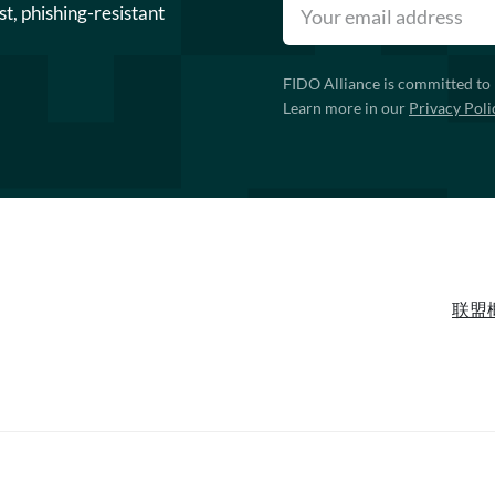
st, phishing-resistant
FIDO Alliance is committed to 
Learn more in our
Privacy Poli
联盟