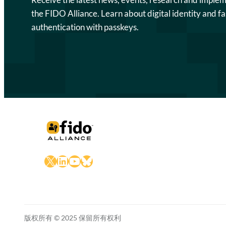
the FIDO Alliance. Learn about digital identity and fa
authentication with passkeys.
X
LinkedIn
YouTube
Bluesky
版权所有 © 2025 保留所有权利