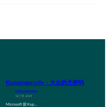
Kuppingercole：大众的无密码
FIDO in the News
12 7 月, 2019
Microsoft 据 Kup…