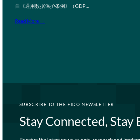
自《通用数据保护条例》（GDP…
Read More →
SUBSCRIBE TO THE FIDO NEWSLETTER
Stay Connected, Stay
Receive the latest news, events, research and imple