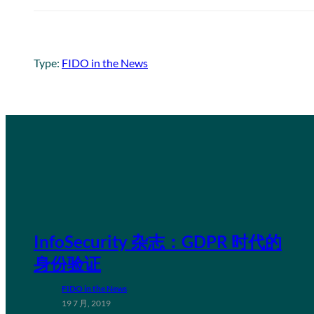
Type:
FIDO in the News
InfoSecurity 杂志：GDPR 时代的
身份验证
FIDO in the News
19 7 月, 2019