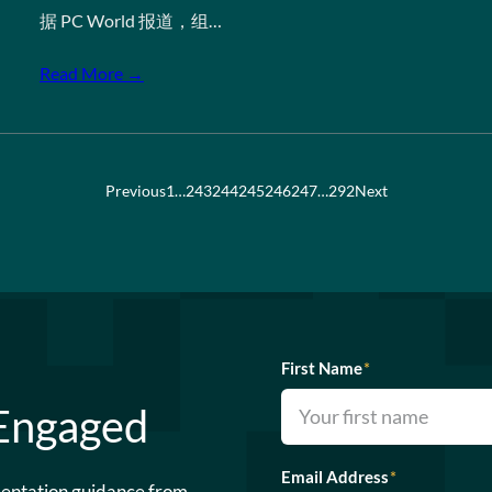
据 PC World 报道，组…
Read More →
Previous
1
…
243
244
245
246
247
…
292
Next
First Name
*
 Engaged
Email Address
*
mentation guidance from