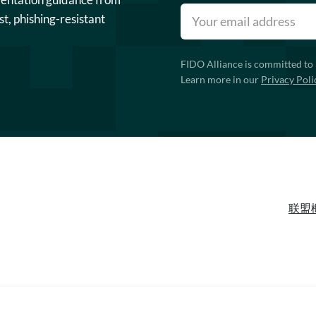
st, phishing-resistant
FIDO Alliance is committed to 
Learn more in our
Privacy Poli
联盟