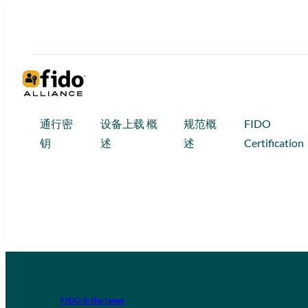
通行密
设备上载 概
规范概
FIDO
钥
述
述
Certification
FIDO in the News