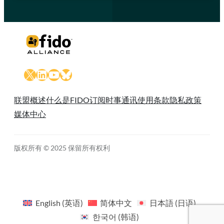
X
LinkedIn
YouTube
Bluesky
联盟概述
什么是FIDO
订阅时事通讯
使用条款
隐私政策
媒体中心
版权所有 © 2025 保留所有权利
English
(
英语
)
简体中文
日本語
(
日语
)
한국어
(
韩语
)