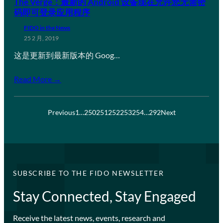
The Verge：最新的 Android 设备现在允许您无需密
码即可登录应用程序
FIDO in the News
25 2 月, 2019
这是更新到最新版本的 Goog…
Read More →
Previous
1
…
250
251
252
253
254
…
292
Next
SUBSCRIBE TO THE FIDO NEWSLETTER
Stay Connected, Stay Engaged
Receive the latest news, events, research and