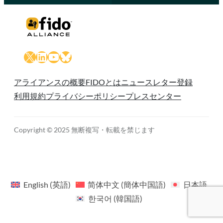
X
LinkedIn
YouTube
Bluesky
アライアンスの概要
FIDOとは
ニュースレター登録
利用規約
プライバシーポリシー
プレスセンター
Copyright © 2025 無断複写・転載を禁じます
English
(
英語
)
简体中文
(
簡体中国語
)
日本語
한국어
(
韓国語
)