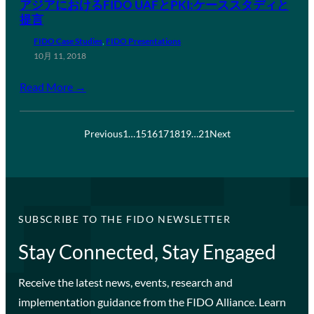
アジアにおけるFIDO UAFとPKI:ケーススタディと
提言
FIDO Case Studies
, 
FIDO Presentations
10月 11, 2018
Read More →
Previous
1
…
15
16
17
18
19
…
21
Next
SUBSCRIBE TO THE FIDO NEWSLETTER
Stay Connected, Stay Engaged
Receive the latest news, events, research and
implementation guidance from the FIDO Alliance. Learn