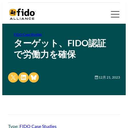
FIDO Case Studies
ターゲット、FIDO認証
で労働力を確保
Share on X
Share on LinkedIn
Share on Bluesky
12月 21, 2023
Type:
FIDO Case Studies