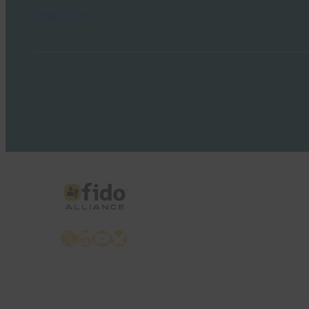
Read More →
X
LinkedIn
YouTube
Bluesky