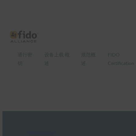
通行密
设备上载 概
规范概
FIDO
钥
述
述
Certification
FIDO in the News