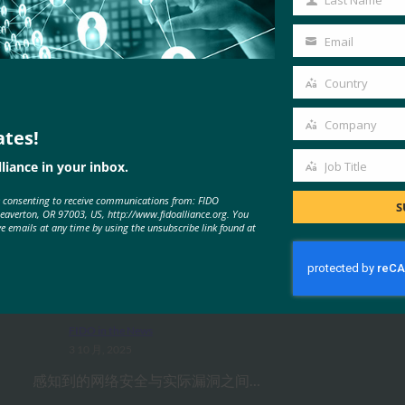
Last Name
Last
Name
Email
Your
email
Country
Country
Company
ates!
Company
liance in your inbox.
Job Title
Job
MORE
FIDO IN THE NEWS
e consenting to receive communications from: FIDO
Title
S
Beaverton, OR 97003, US, http://www.fidoalliance.org. You
ve emails at any time by using the unsubscribe link found at
生物识别更新：Yubico 发现全球调
查中仍然缺乏通行密钥意识
FIDO in the News
3 10 月, 2025
感知到的网络安全与实际漏洞之间…