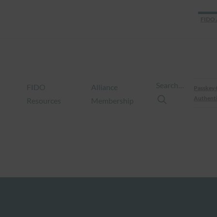
FIDO 
Search…
FIDO
Alliance
Passkey 
Authenti
Resources
Membership