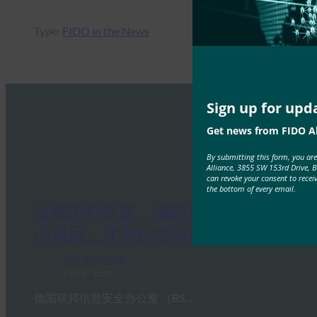
Type:
FIDO in the News
Sign up for upd
Get news from FIDO Al
By submitting this form, you ar
Alliance, 3855 SW 153rd Drive, 
can revoke your consent to recei
the bottom of every email.
生物识别更新：德国推动通行密钥
的采用，发布技术指南草案
FIDO in the News
3 10 月, 2025
德国联邦信息安全办公室 （BS…