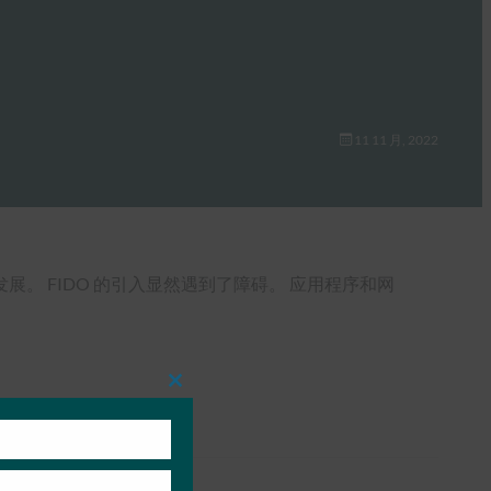
11 11 月, 2022
展。 FIDO 的引入显然遇到了障碍。 应用程序和网
Close
this
module