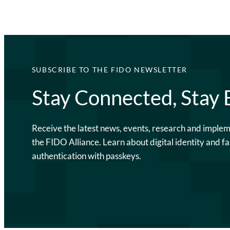
SUBSCRIBE TO THE FIDO NEWSLETTER
Stay Connected, Stay
Receive the latest news, events, research and imple
the FIDO Alliance. Learn about digital identity and fa
authentication with passkeys.