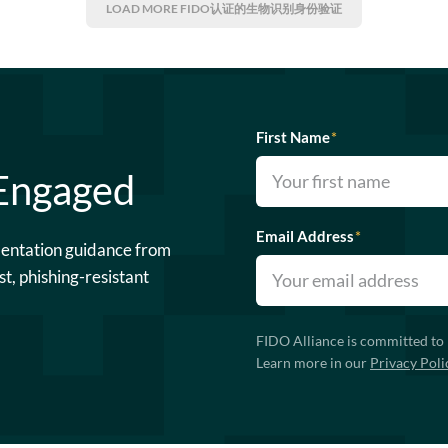
LOAD MORE
FIDO认证的生物识别身份验证
First Name
*
 Engaged
Email Address
*
mentation guidance from
st, phishing-resistant
FIDO Alliance is committed to 
Learn more in our
Privacy Poli