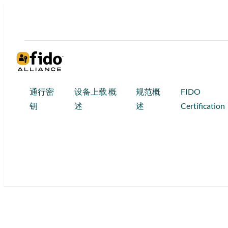
跳
至
内
容
通行密
设备上载 概
规范概
FIDO
钥
述
述
Certification