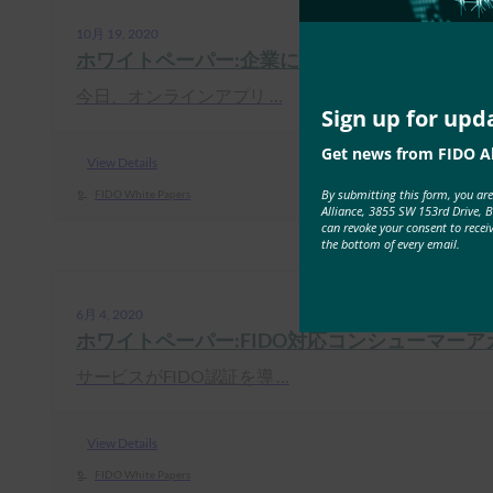
10月 19, 2020
ホワイトペーパー:企業におけるFIDO認証の受
今日、オンラインアプリ …
Sign up for upd
Get news from FIDO Al
View Details
By submitting this form, you ar
FIDO White Papers
Alliance, 3855 SW 153rd Drive, 
can revoke your consent to recei
the bottom of every email.
6月 4, 2020
ホワイトペーパー:FIDO対応コンシューマー
サービスがFIDO認証を導 …
View Details
FIDO White Papers