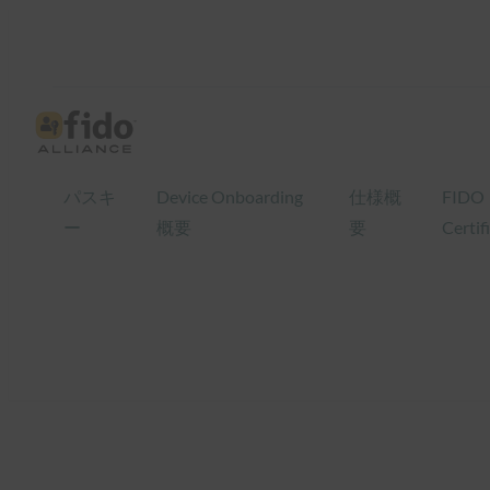
内
容
を
ス
キ
ッ
パスキ
Device Onboarding
仕様概
FIDO
プ
ー
概要
要
Certif