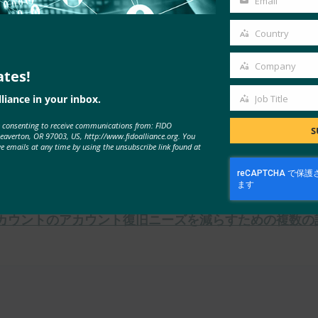
Email
Your
email
Country
け入れ
Country
Company
ates!
Company
liance in your inbox.
Job Title
Job
e consenting to receive communications from: FIDO
Title
S
Beaverton, OR 97003, US, http://www.fidoalliance.org. You
ve emails at any time by using the unsubscribe link found at
アカウントのアカウント復旧ニーズを減らすための複数の