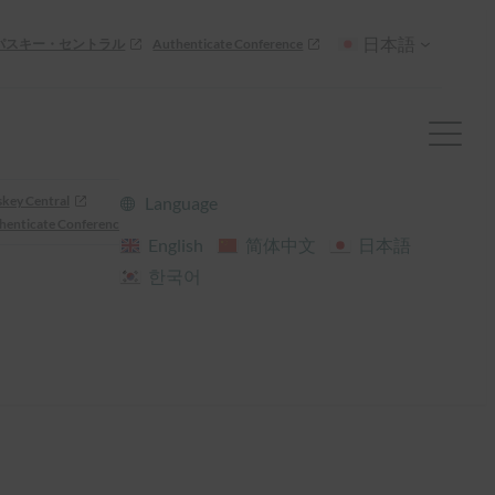
日本語
パスキー・セントラル
Authenticate Conference
skey Central
Language
henticate Conference
English
简体中文
日本語
한국어