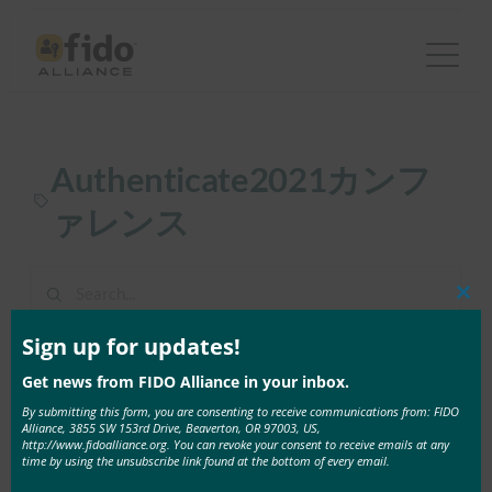
内
容
を
ス
キ
Authenticate2021カンフ
ッ
プ
ァレンス
Clos
this
1 result found in 4ms
mod
Sign up for updates!
Get news from FIDO Alliance in your inbox.
4月 5, 2021
By submitting this form, you are consenting to receive communications from: FIDO
Alliance, 3855 SW 153rd Drive, Beaverton, OR 97003, US,
FIDO アライアンス 10月に開催されるAuthenticate
http://www.fidoalliance.org. You can revoke your consent to receive emails at any
2021カンファレンスを発表
time by using the unsubscribe link found at the bottom of every email.
登壇者募集開始 シアト …