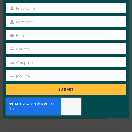
First Name
First
View Details
Name
Last Name
Last
FIDO News Center
Name
Email
Your
email
Country
LOAD MORE
AUTHENTICATE2021カンファレンス
Country
Company
Company
Job Title
Job
Title
SUBMIT
X
LinkedIn
YouTube
Bluesky
アライアンスの概要
FIDOとは
ニュースレター登録
利用規約
プライバシーポリシー
プレスセンター