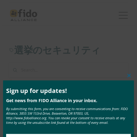
内
容
を
ス
キ
選挙のセキュリティ
ッ
プ
Clos
1 result found in 3ms
this
mod
Sign up for updates!
Get news from FIDO Alliance in your inbox.
9月 11, 2020
CISAが政治キャンペーンを保護するためにFIDO認
By submitting this form, you are consenting to receive communications from: FIDO
Alliance, 3855 SW 153rd Drive, Beaverton, OR 97003, US,
証を引用
http://www.fidoalliance.org. You can revoke your consent to receive emails at any
time by using the unsubscribe link found at the bottom of every email.
Andrew Shikiar氏、 FIDO アライアンス …