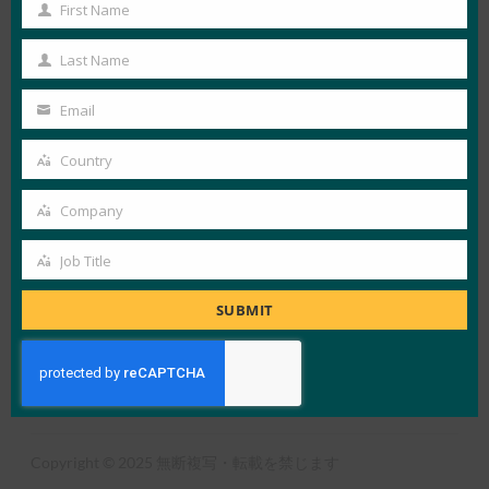
First Name
View Details
First
Name
FIDO News Center
Last Name
Last
Name
Email
Your
LOAD MORE
選挙のセキュリティ
email
Country
Country
Company
Company
Job Title
Job
X
LinkedIn
YouTube
Bluesky
Title
SUBMIT
アライアンスの概要
FIDOとは
ニュースレター登録
利用規約
プライバシーポリシー
プレスセンター
Copyright © 2025 無断複写・転載を禁じます