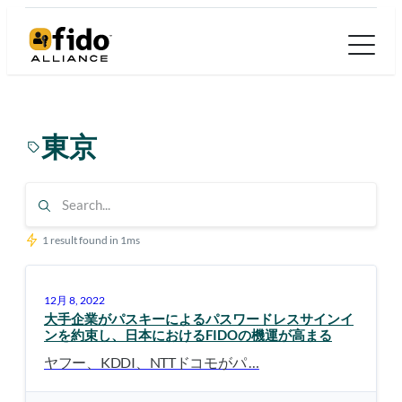
内
容
を
ス
キ
東京
ッ
プ
1 result found in 1ms
12月 8, 2022
大手企業がパスキーによるパスワードレスサインイ
ンを約束し、日本におけるFIDOの機運が高まる
ヤフー、KDDI、NTTドコモがパ …