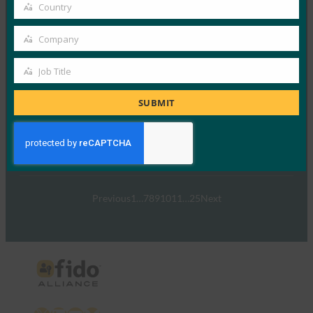
email
Country
Country
Read More →
Company
Company
ウェビナー:FIDOに何でも聞く:認定のすべて
Job Title
Job
FIDO Videos
6月 14, 2021
Title
SUBMIT
FIDO 認定プログラムは、相…
Read More →
Previous
1
…
7
8
9
10
11
…
25
Next