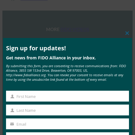
MORE
FIDO VIDEOS
Clos
this
Authenticate Virtual Summit:ヨーロッパに焦点を
mod
Sign up for updates!
当てる
Get news from FIDO Alliance in your inbox.
FIDO Videos
By submitting this form, you are consenting to receive communications from: FIDO
7月 6, 2021
Alliance, 3855 SW 153rd Drive, Beaverton, OR 97003, US,
http://www.fidoalliance.org. You can revoke your consent to receive emails at any
欧州では、金融サービス組織、加…
time by using the unsubscribe link found at the bottom of every email.
Read More →
First Name
First
ウェビナー:エンタープライズでのFIDOのデプロイ
Name
に関する考慮事項
Last Name
Last
FIDO Videos
Name
Email
6月 14, 2021
Your
パスワードは古めかしく、企業の…