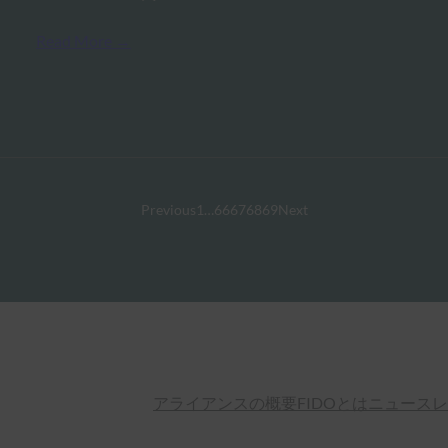
Read More →
Previous
1
…
66
67
68
69
Next
アライアンスの概要
FIDOとは
ニュースレ