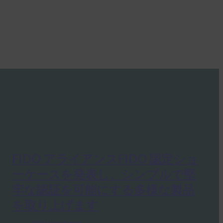
FIDO アライアンスFIDO 認定ショ
ーケースを発表し、シンプルで堅
牢な認証を可能にする多様な製品
を取り上げます
FIDO News Center