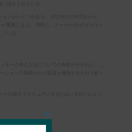
響に悩まされている。
がいくつかある。 2021年の230万台から、
重要になる。 同時に、メーカーはIoTとセキュ
している。
ティキーの導入方法についての考察が行われた。 こ
ーションで指摘された要因を補強するものであっ
ースの両方でセキュアにするために今日どのよう
Close
this
module