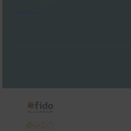
Read More →
X
LinkedIn
YouTube
Bluesky