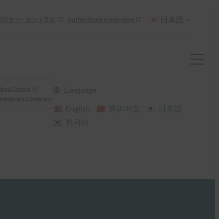
日本語
パスキー・セントラル
Authenticate Conference
skey Central
Language
henticate Conference
English
简体中文
日本語
한국어