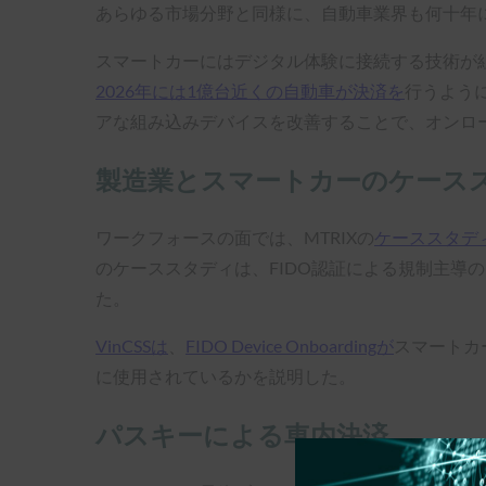
あらゆる市場分野と同様に、自動車業界も何十年
スマートカーにはデジタル体験に接続する技術が組
2026年には1億台近くの自動車が決済を
行うよう
アな組み込みデバイスを改善することで、オンロ
製造業とスマートカーのケース
ワークフォースの面では、MTRIXの
ケーススタデ
のケーススタディは、FIDO認証による規制主導
た。
VinCSSは
、
FIDO Device Onboardingが
スマートカ
に使用されているかを説明した。
パスキーによる車内決済