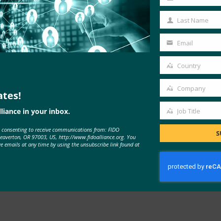
る現在のトレンドの概要など、車載の未来についてより詳しく
First
デモを発表し、最後に
クアルコムが
、安全なID、決済、運転
Name
Last Name
Last
タル・シャシーのビジョンを発表した。
Name
Email
Your
の推進 – 次のステップ
email
Country
Country
ュンヘン・セミナーの
イベントページで
、これらのプレゼンテ
Company
ates!
Company
Oの将来について、一般の方々やIDセキュリティコミュニティか
liance in your inbox.
Job Title
Job
イアンスは、自動車およびパスキー関連のセッション、コンテン
e consenting to receive communications from: FIDO
Title
S
および認証の専門家の方々にご参加いただくことをお勧めしています
Beaverton, OR 97003, US, http://www.fidoalliance.org. You
ve emails at any time by using the unsubscribe link found at
a Omni Resortで開催されます。