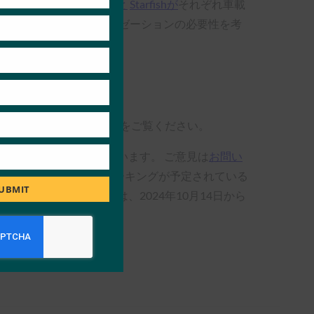
考察した。その後、
Visaと
Starfishが
それぞれ車載
手／同乗者のパーソナライゼーションの必要性を考
ーションやその他の内容をご覧ください。
らのご意見をお待ちしています。 ご意見は
お問い
ツ、およびピアネットワーキングが予定されている
UBMIT
。 今年のイベントは、2024年10月14日から