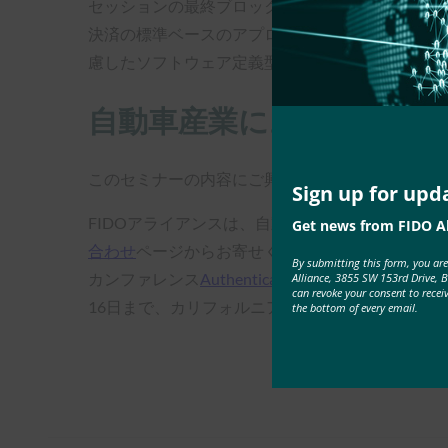
セッションの最終ブロックでは、車載決済に関す
決済の標準ベースのアプローチに関する青写真と
慮したソフトウェア定義型車両の基盤となるデジ
自動車産業におけるFIDO
このセミナーの内容にご興味がおありですか？ ミ
Sign up for upd
FIDOアライアンスは、自動車業界におけるFID
Get news from FIDO Al
合わせ
ページからお寄せください。 FIDOアラ
By submitting this form, you ar
カンファレンス
Authenticateに
、IDセキュリティ
Alliance, 3855 SW 153rd Drive, 
can revoke your consent to recei
16日まで、カリフォルニア州カールスバッドのLa Cost
the bottom of every email.