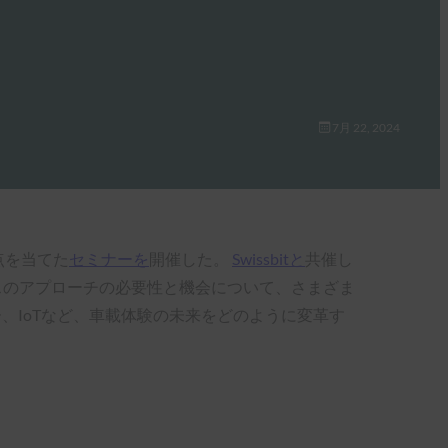
7月 22, 2024
点を当てた
セミナーを
開催した。
Swissbitと
共催し
スのアプローチの必要性と機会について、さまざま
、IoTなど、車載体験の未来をどのように変革す