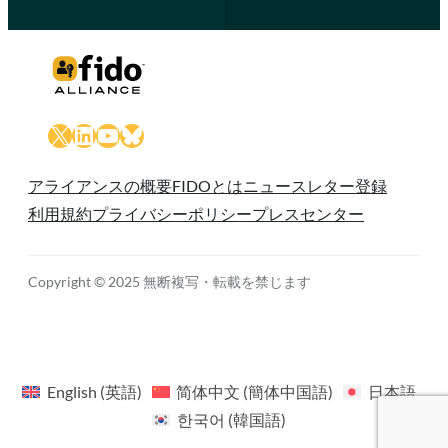
X
LinkedIn
YouTube
Bluesky
アライアンスの概要
FIDOとは
ニュースレター登録
利用規約
プライバシーポリシー
プレスセンター
Copyright © 2025 無断複写・転載を禁じます
English
(
英語
)
简体中文
(
簡体中国語
)
日本語
한국어
(
韓国語
)