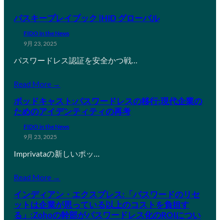
パスキープレイブック |HID グローバル
FIDO in the News
9月 23, 2025
パスワードレス認証を安全かつ戦…
Read More →
ポッドキャスト:パスワードレスの移行:現代企業の
ためのアイデンティティの再考
FIDO in the News
9月 23, 2025
Imprivataの新しいポッ…
Read More →
インディアン・エクスプレス:「パスワードのリセ
ットは企業が思っている以上のコストを負担す
る」:Zohoの幹部がパスワードレス化のROIについ