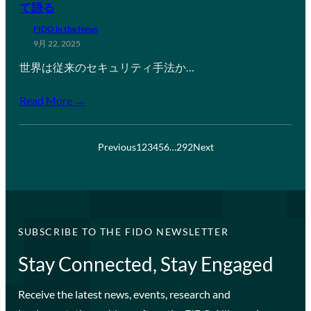
て語る
FIDO in the News
9月 22, 2025
世界は従来のセキュリティ手法か…
Read More →
Previous
1
2
3
4
5
6
…
292
Next
SUBSCRIBE TO THE FIDO NEWSLETTER
Stay Connected, Stay Engaged
Receive the latest news, events, research and