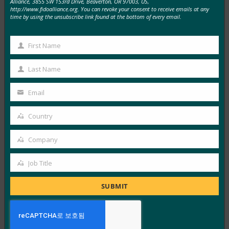
Alliance, 3855 SW 153rd Drive, Beaverton, OR 97003, US,
http://www.fidoalliance.org. You can revoke your consent to receive emails at any
ComputerWeekly: FIDO는 강력한 인증을 배포해야
time by using the unsubscribe link found at the bottom of every email.
할 때라고 말합니다.
FIDO in the News
First Name
First
1월 23, 2019
Name
이 ComputerWeekly 기사에서 FIDO Alliance CMO인
Last Name
Last
Andrew Shikiar는 암호에 대한 의존도를 줄이는 데 필요
Name
Email
한 도구를…
Your
email
Country
Read More →
Country
Threatpost : Threatpost 설문 조사 말한다 : 2FA는 괜
Company
Company
찮지 만 계속해서 SMS를 죽이십시오
Job Title
FIDO in the News
Job
1월 16, 2019
Title
SUBMIT
2단계 인증에 대한 Threatpost 설문 조사에서 응답자의
57%는 FIDO 보안 키와 같은 하드웨어 토큰이 두…