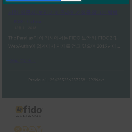
Read More →
시차: 입문서: 보안 키로 온라인 계정을 잠그는 방법
FIDO in the News
12월 14, 2018
The Parallax의 이 기사에서는 FIDO 보안 키, FIDO2 및
WebAuthn이 업계에서 지지를 얻고 있으며 2019년에…
Read More →
Previous
1
…
254
255
256
257
258
…
292
Next
X
LinkedIn
YouTube
Bluesky